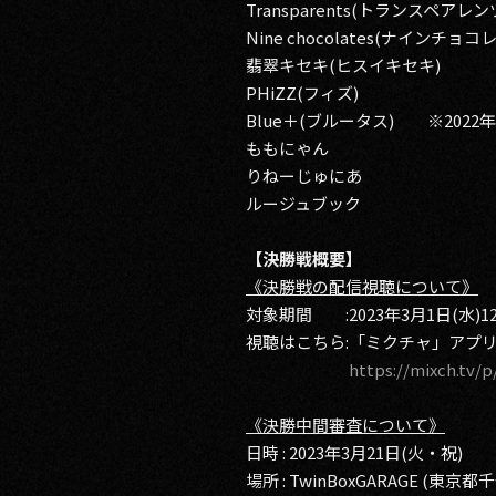
Transparents(トランスペアレン
Nine chocolates(ナインチョコ
翡翠キセキ(ヒスイキセキ)
PHiZZ(フィズ)
Blue＋(ブルータス) ※202
ももにゃん
りねーじゅにあ
ルージュブック
【決勝戦概要】
《決勝戦の配信視聴について》
対象期間 :2023年3月1日(水)12:0
視聴はこちら:「ミクチャ」アプ
https://mixch.tv/
《決勝中間審査について》
日時 : 2023年3月21日(火・祝)
場所 : TwinBoxGARAGE (東京都