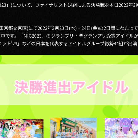
NIG2023」)について、ファイナリスト14組による決勝戦を本日2023年3
HALL(東京都文京区)にて2023年3月23日(木)・24日(金)の2日間に
販売中です。「NIG2023」のグランプリ・準グランプリ受賞アイドル
ット’23」などの日本を代表するアイドルグループ総勢44組が出