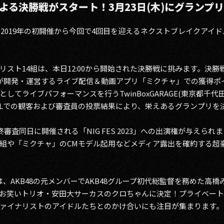
よる決勝戦がスタート！3月23日(木)にグランプ
RIX」は、2019年の初開催から今回で4回目を迎えるネクストブレイク
スト14組は、本日12:00から開始された決勝戦に挑みます。決勝戦
が開発・運営するライブ配信＆動画アプリ「ミクチャ」での獲得ポイン
してライブパフォーマンスを行うTwinBoxGARAGE(東京都千
TY HALLでの観客および審査員の投票結果により、栄えあるグランプリ
終審査同日に開催される「NIG FES 2023」への出演権が与えら
組や「ミクチャ」のCMモデル起用などメディア露出を確約する超豪華
、AKB48の元メンバーでAKB48グループ初代総監督を務めた高
お笑いトリオ・安田大サーカスのクロちゃんに決定！プライベー
ァイナリストのアイドルたちとのかけ合いにも注目が集まります。