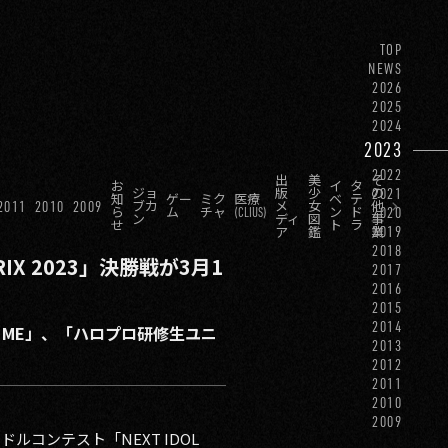
TOP
NEWS
2026
2025
2024
2023
2022
出
美
そ
お
イ
タ
2021
ジョ
版
少
の
知
ゲー
ミク
医療
ベ
テ
2011
2010
2009
ブカ
メ
女
他
2020
ら
ム
チャ
(CLIUS)
ン
ド
ン
ディ
図
事
せ
ト
ラ
2019
ア
鑑
業
2018
IX 2023」決勝戦が3月1
2017
2016
2015
2014
「≠ME」、「ハロプロ研修生ユニ
2013
2012
2011
2010
2009
ルコンテスト「NEXT IDOL