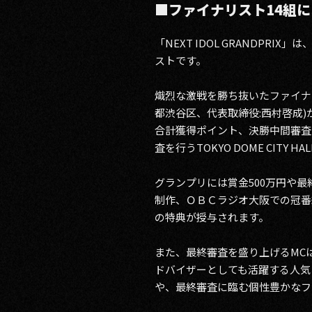
■ファイナリスト14組に
「NEXT IDOL GRANDP
ストです。
熾烈な激戦を勝ち抜いたファイナリ
都渋谷区、代表取締役:西村啓成)
合計獲得ポイント、決勝中間審査と
査を行うTOKYO DOME CI
グランプリには賞金500万円や最
制作、ＯＢＣラジオ大阪での冠番
の特典が授与されます。
また、最終審査を盛り上げるMCは
ドバイザーとしても活躍する人気
や、最終審査に臨む個性豊かなフ