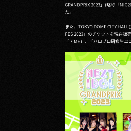
GRANDPRIX 2023」(略称「
RECRUIT
た。
また、TOKYO DOME CITY 
CONTACT
FES 2023」のチケットを現在
「≠ME」、「ハロプロ研修生ユニ
PRIVACY POLICY