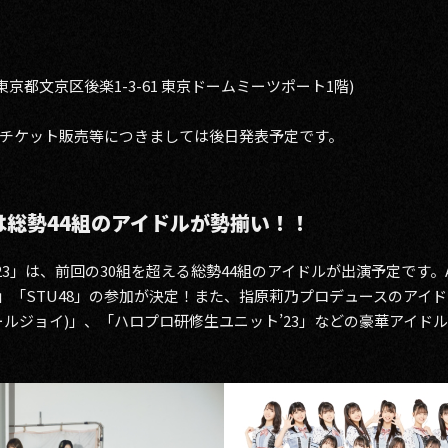
HALL (東京都文京区後楽1-3-61 東京ドームミーツポート1階)
チケット販売等につきましては後日発表予定です。
3」には総勢44組のアイドルが勢揃い！！
2023」は、前回の30組を超える総勢44組のアイドルが出演予定です。A
T48」「STU48」の参加が決定！また、指原莉乃プロデュースのアイ
コールジョイ)」、「ハロプロ研修生ユニット’23」などの豪華アイ