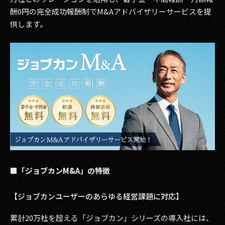
その他事業
酬0円の完全成功報酬制でM&Aアドバイザリーサービスを提
PRIVACY POLICY
供します。
2026
2025
2024
2023
2022
2021
■「ジョブカンM&A」の特徴
2020
【ジョブカンユーザーのあらゆる経営課題に対応】
2019
累計20万社を超える「ジョブカン」シリーズの導入社には、
2018