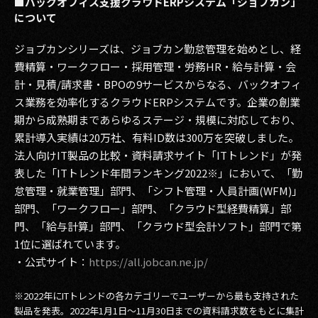
■バックオフィス支援クラウドERPシステム「ジョブカン」
について
ジョブカンシリーズは、ジョブカン勤怠管理を始めとし、経
費精算・ワークフロー・採用管理・労務HR・給与計算・会
計・見積/請求書・BPOの9サービスからなる、バックオフィ
ス業務を効率化するクラウドERPシステムです。企業の創業
期から成熟期まであらゆるステージ・規模に対応しており、
累計導入実績は20万社、有料ID数は300万を突破しました。
法人向けIT製品の比較・資料請求サイト「ITトレンド」が発
表した「ITトレンド年間ランキング2022※」において、「勤
怠管理・就業管理」部門、「シフト管理・人員計画(WFM)」
部門、「ワークフロー」部門、「クラウド型経費精算」部
門、「給与計算」部門、「クラウド型会計ソフト」部門で第
1位に選ばれています。
・公式サイト：
https://all.jobcan.ne.jp/
※2022年にITトレンドの各カテゴリーでユーザーから最も支持された
製品を発表。2022年1月1日～11月30日までの資料請求数をもとに集計