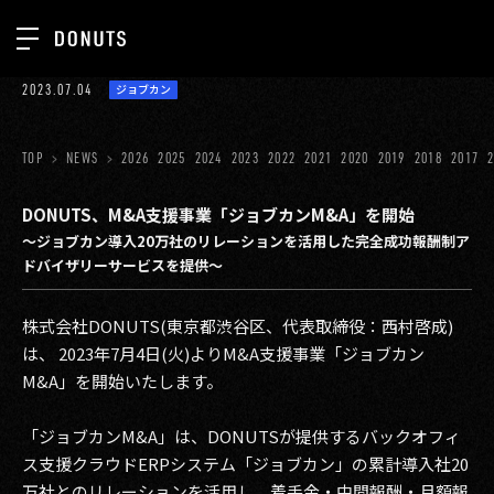
TOP
2023.07.04
ジョブカン
お知らせ
NEWS
ジョブカン
TOP
NEWS
2026
2025
2024
2023
2022
2021
2020
2019
2018
2017
ABOUT
ゲーム
SERVICES
DONUTS、M&A支援事業「ジョブカンM&A」を開始
〜ジョブカン導入20万社のリレーションを活用した完全成功報酬制ア
ミクチャ
GROUP
ドバイザリーサービスを提供〜
医療(CLIUS)
RECRUIT
株式会社DONUTS(東京都渋谷区、代表取締役：西村啓成)
出版メディア
CONTACT
は、 2023年7月4日(火)よりM&A支援事業「ジョブカン
美少女図鑑
M&A」を開始いたします。
イベント
「ジョブカンM&A」は、DONUTSが提供するバックオフィ
ス支援クラウドERPシステム「ジョブカン」の累計導入社20
タテドラ
万社とのリレーションを活用し、着手金・中間報酬・月額報