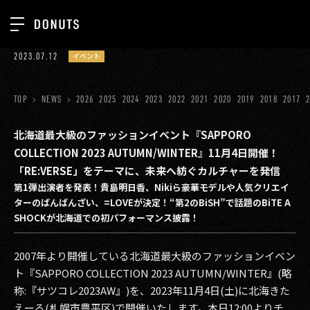
TOP
2023.07.12
イベント
お知らせ
NEWS
ジョブカン
TOP
NEWS
2026
2025
2024
2023
2022
2021
2020
2019
2018
2017
ABOUT
ゲーム
SERVICES
北海道最大級のファッションイベント『SAPPORO
COLLECTION 2023 AUTUMN/WINTER』11月4日開催！
ミクチャ
GROUP
「RE:VERSE」をテーマに、未来へ紡ぐカルチャーを発信
医療(CLIUS)
第1弾出演者を発表！貴島明日香、Nikiら豪華モデルや人気クリエイ
RECRUIT
ターのばんばんざい、=LOVEが決定！“第2のBiSH”で話題のBiTE A
出版メディア
CONTACT
SHOCKが北海道での初パフォーマンス披露！
美少女図鑑
2007年より開催している北海道最大級のファッションイベン
イベント
ト『SAPPORO COLLECTION 2023 AUTUMN/WINTER』(略
称:『サツコレ2023AW』)を、2023年11月4日(土)に北海きた
タテドラ
えーる(札幌市豊平区)で開催いたします。本日12:00よりチ