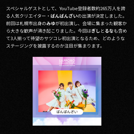
スペシャルゲストとして、YouTube登録者数約265万人を誇
る人気クリエイター・
ばんばんざい
の出演が決定しました。
前回は札幌市出身の
みゆ
が初出演し、会場に集まった観客か
ら大きな歓声が沸き起こりました。今回は
ぎし
と
るな
も含め
て3人揃って待望のサツコレ初出演となるため、どのような
ステージングを披露するのか注目が集まります。