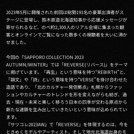
2023年5月に開催された前回は総勢191名の豪華出演者がス
テージに登場し、鈴木直道北海道知事から応援メッセージが
寄せられるなど、のべ約2,300人のリアル会場に集まった観
客とオンラインでご覧になった数多くの視聴者を大いに沸か
せました。
今回の『SAPPORO COLLECTION 2023
AUTUMN/WINTER』では「RE:VERSE(リバース)」をテーマ
に掲げています。「再生」という意味を持つ“REBIRTH”と、
「韻文」や「詩」という意味を持つ“VERSE”を掛け合わせた
造語であり、「北のカルチャー発信拠点」札幌からファッ
ションやカルチャーのトレンドを形を変えながらも紡ぎ、過
去・現在・未来と美しく移ろう日本の四季が交わる原点から
新たな連鎖を生み出していきたいという意味が込められてい
ます。
『サツコレ2023AW』で「RE:VERSE」を体現するのは、今を
ときめくモデルやアーティスト、そして地元北海道出身のモ