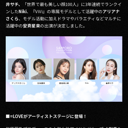
井サチ、
「世界で最も美しい顔100人」に3年連続でランクイ
ンした
Niki
、『ViVi』の専属モデルとして活躍中の
アリアナ
さくら
、モデル活動に加えドラマやバラエティなどマルチに
活躍中の
安斉星来
の出演が決定しました。
■=LOVEがアーティストステージに登場！