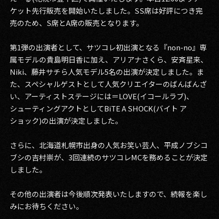
その他事業
ケット先行販売を開始いたしました。SS席は好評につき完
売のため、S席とA席の販売となります。
PRIVACY POLICY
第1弾の出演者として、サツコレ初出演となる『non-no』専
2026
属モデルの貴島明日香に加え、アリアナさくら、安斉星来、
2025
Niki、藤井サチら人気モデル5名の出演が決定しました。ま
た、スペシャルゲストとして人気クリエイターのばんばんざ
2024
い、アーティストステージには＝LOVE(イコールラブ)、
シューティングアクトとしてBiTE A SHOCK(バイト ア
2023
ショック)の出演が決定しました。
2022
さらに、北海道札幌市出身の人気お笑い芸人、平成ノブシコ
2021
ブシの吉村崇が、3回連続のサツコレMCを務めることが決定
しました。
2020
その他の出演者は今後順次発表いたしますので、続報を楽し
2019
みにお待ちください。
2018