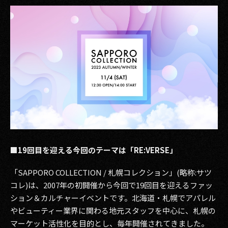
2017
2016
2015
2014
2013
2012
■19回目を迎える今回のテーマは「RE:VERSE」
2011
2010
「SAPPORO COLLECTION / 札幌コレクション」(略称:サツ
コレ)は、2007年の初開催から今回で19回目を迎えるファッ
2009
ション＆カルチャーイベントです。北海道・札幌でアパレル
やビューティー業界に関わる地元スタッフを中心に、札幌の
マーケット活性化を目的とし、毎年開催されてきました。