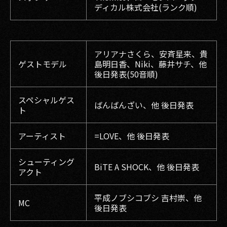
ディカル株式会社(ランク順)
アリアナさくら、安斉星来、貴
ゲストモデル
島明日香、Niki、藤井サチ、他
後日発表(50音順)
スペシャルゲス
ばんばんざい、他 後日発表
ト
アーティスト
=LOVE、他 後日発表
シューティング
BiTE A SHOCK、他 後日発表
アクト
平成ノブシコブシ 吉村崇、他
MC
後日発表