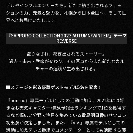
デルやインフルエンサーたち。新たに紡ぎ出されるファッ
ションの力、元気と魅力を、札幌から日本全国へ、そして世
界へとお届けいたします。
『SAPPORO COLLECTION 2023 AUTUMN/WINTER』テーマ
RE:VERSE
織りなされ、紡ぎ出されるストーリー。
過去・未来・季節が交わり、その原点からまた新たなカル
チャーの連鎖が生み出される。
■ステージを彩る豪華ゲストモデル5名を発表！
『non-no』専属モデルとしての活動に加え、2021年には好
きなお天気キャスター/気象予報士ランキングで1位を獲得す
るなど幅広い分野で注目を集めている
貴島明日香
のサツコレ
初出演が決定しました。また、『ViVi』専属モデルとしての
活動に加えテレビ番組でコメンテーターとしても活躍する
藤