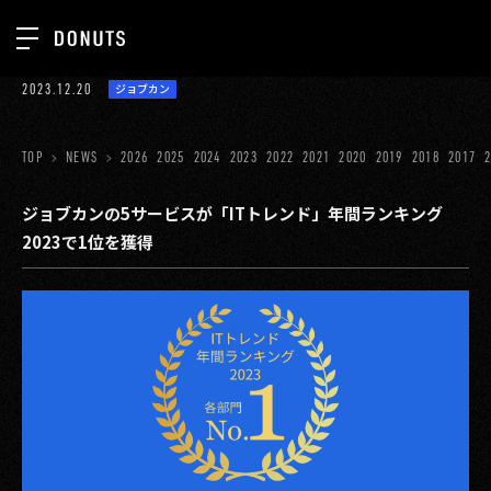
TOP
2023.12.20
ジョブカン
お知らせ
NEWS
ジョブカン
TOP
NEWS
2026
2025
2024
2023
2022
2021
2020
2019
2018
2017
ABOUT
ゲーム
SERVICES
ジョブカンの5サービスが「ITトレンド」年間ランキング
2023で1位を獲得
ミクチャ
GROUP
医療(CLIUS)
RECRUIT
出版メディア
CONTACT
美少女図鑑
イベント
タテドラ