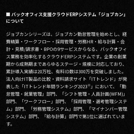
■ バックオフィス支援クラウドERPシステム「ジョブカン」
について
ジョブカンシリーズは、ジョブカン勤怠管理を始めとし、経
費精算・ワークフロー・採用管理・労務HR・給与計算・会
計・見積/請求書・BPOの9サービスからなる、バックオフィ
ス業務を効率化するクラウドERPシステムです。企業の創業
期から成熟期まであらゆるステージ・規模に対応しており、
累計導入実績は20万社、有料ID数は300万を突破しました。
法人向けIT製品の比較・資料請求サイト「ITトレンド」が発
※
表した「ITトレンド年間ランキング2023
」において、「勤
怠管理・就業管理」部門、「シフト管理・人員計画(WFM)」
部門、「ワークフロー」部門、「採用管理・選考管理システ
ム」部門、「労務管理システム」部門、「マイナンバー管理
システム」部門、「給与計算」部門で第1位に選ばれていま
す。