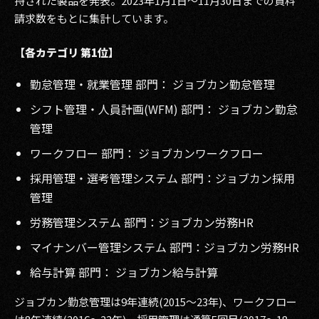
持された製品を発表。2023年1月1日〜11月30日までの資料
請求数をもとに集計しています。
2017
【各カテゴリ 第1位】
2016
勤怠管理・就業管理 部門： ジョブカン勤怠管理
2015
シフト管理・人員計画(WFM) 部門： ジョブカン勤怠
2014
管理
2013
ワークフロー 部門： ジョブカンワークフロー
採用管理・選考管理システム 部門：ジョブカン採用
2012
管理
2011
労務管理システム 部門：ジョブカン労務HR
2010
マイナンバー管理システム 部門：ジョブカン労務HR
給与計算 部門： ジョブカン給与計算
2009
ジョブカン勤怠管理は9年連続(2015～23年)、ワークフロー