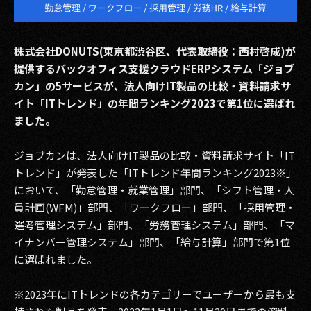
その他事業
PRIVACY POLICY
株式会社DONUTS(東京都渋谷区、代表取締役：西村啓成)が
2026
提供するバックオフィス支援クラウドERPシステム「ジョブ
カン」の5サービスが、法人向けIT製品の比較・資料請求サ
2025
イト「ITトレンド」の年間ランキング2023で第1位に選ばれ
ました。
2024
ジョブカンは、法人向けIT製品の比較・資料請求サイト「IT
2023
トレンド」が発表した「ITトレンド年間ランキング2023※」
2022
において、「勤怠管理・就業管理」部門、「シフト管理・人
員計画(WFM)」部門、「ワークフロー」部門、「採用管理・
2021
選考管理システム」部門、「労務管理システム」部門、「マ
イナンバー管理システム」部門、「給与計算」部門で第1位
2020
に選ばれました。
2019
※2023年にITトレンドの各カテゴリーでユーザーから最も支
2018