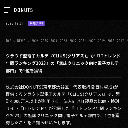
TOP
2023.12.21
医療(CLIUS)
お知らせ
NEWS
ジョブカン
TOP
NEWS
2026
2025
2024
2023
2022
2021
2020
2019
2018
2017
ABOUT
ゲーム
SERVICES
クラウド型電子カルテ『CLIUS(クリアス)』が『ITトレンド
年間ランキング2023』の「無床クリニック向け電子カルテ
ミクチャ
GROUP
部門」で1位を獲得
医療(CLIUS)
RECRUIT
株式会社DONUTS(東京都渋谷区、代表取締役:西村啓成)が
出版メディア
CONTACT
提供するクラウド型電子カルテ『CLIUS(クリアス)』は、累
美少女図鑑
計4,000万人以上が利用する、法人向けIT製品の比較・検討
サイト『ITトレンド』が公開した『ITトレンド年間ランキン
イベント
グ2023』の無床クリニック向け電子カルテ部門で、1位を獲
タテドラ
得したことをお知らせいたします。