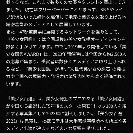
載するなど、これまで数多くの女優やタレントを輩出してき
ました。 現在はフリーペーパーにとどまらず、SNSやライ
2017
ブ配信といった媒体を駆使して地元の美少女を取り上げる地
2016
域密着型のメディアとして展開しています。
また、47都道府県に展開するネットワークを強みとして、
2015
『美少女図鑑』では全国規模の美少女発掘オーディションを
数多く手がけています。中でも2019年より開催している「美
2014
少女図鑑AWARD」は、2023年開催時には全国から約3,500人
の応募が集まり、受賞者は数多くのメディアに取り上げられ
2013
るなど、『美少女図鑑』が持つ“次世代美少女の原石”の発掘
2012
力や全国への展開力・発信力は業界内外から高く評価されて
います。
2011
『美少女百選』は、美少女発掘のプロである『美少女図鑑』
2010
が全国から厳選した“5年後のスターの原石”トップ100人を紹
2009
介する写真集として2023年に創刊しました。『美少女百選
2023』は完売し、掲載モデルは大手芸能事務所への所属や各
メディア出演が決まるなど大きな反響を呼びました。