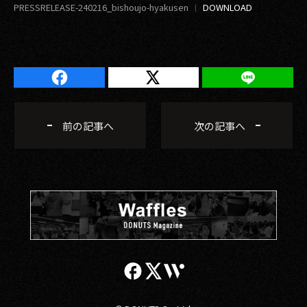
PRESSRELEASE-240216_bishoujo-hyakusen
前の記事へ
次の記事へ