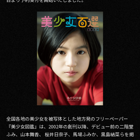
その他事業
PRIVACY POLICY
2026
2025
2024
2023
2022
2021
2020
全国各地の美少女を被写体とした地方発のフリーペーパー
2019
『美少女図鑑』は、2002年の創刊以降、デビュー前の⼆階堂
ふみ、⼭本舞⾹、 桜井⽇奈⼦、馬場ふみか、黒島結菜らを掲
2018