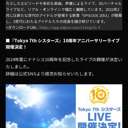
カスしたエピソードや多彩な楽曲、声優によるライブ、3Dバーチャル
ライブなど、リアル・オンラインで幅広く展開しています。2022年2
2017
月には新たな世代のアイドルが登場する新章「EPISODE 2053」が開幕
し、3世代にわたるアイドルたちの成長を描き続けています。
2016
<ダウンロードURL :
https://app.adjust.com/17eeg33c
>
2015
■『Tokyo 7th シスターズ』10周年アニバーサリーライブ
開催決定！
2014
2024年夏にナナシス10周年を記念したライブの開催が決定い
2013
たしました。
2012
詳細は公式SNSより順次お知らせいたします。
2011
2010
2009