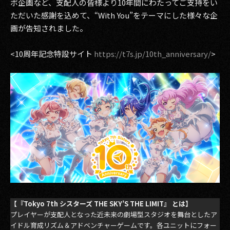
ボ企画など、支配人の皆様より10年間にわたってご支持をい
その他事業
ただいた感謝を込めて、“With You”をテーマにした様々な企
PRIVACY POLICY
画が告知されました。
2026
<10周年記念特設サイト
https://t7s.jp/10th_anniversary/
>
2025
2024
2023
2022
2021
2020
【『Tokyo 7th シスターズ THE SKY’S THE LIMIT』 とは】
2019
プレイヤーが支配人となった近未来の劇場型スタジオを舞台としたア
イドル育成リズム＆アドベンチャーゲームです。各ユニットにフォー
2018