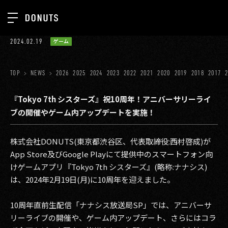
TOP
2024.02.19
ゲーム
お知らせ
NEWS
ジョブカン
TOP
NEWS
2026
2025
2024
2023
2022
2021
2020
2019
2018
2017
ABOUT
ゲーム
SERVICES
『Tokyo 7th シスターズ』祝10周年！アニバーサリーライ
ブの開催やゲーム内アップデートを実施！
ミクチャ
GROUP
医療(CLIUS)
RECRUIT
株式会社DONUTS(東京都渋谷区、代表取締役:西村啓成)が
App Store及びGoogle Playにて提供中のスマートフォン向
出版メディア
CONTACT
けゲームアプリ『Tokyo 7th シスターズ』(略称:ナナシス)
美少女図鑑
は、2024年2月19日(月)に10周年を迎えました。
イベント
10周年直前生配信「ナナシス放送局SP」では、アニバーサ
タテドラ
リーライブの開催や、ゲーム内アップデート、さらにはコラ