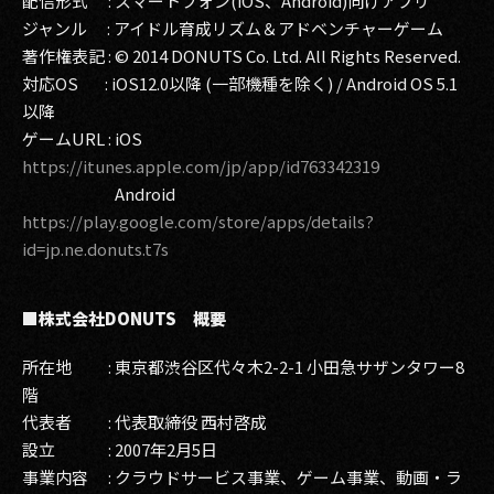
配信形式 : スマートフォン(iOS、Android)向けアプリ
ジャンル : アイドル育成リズム＆アドベンチャーゲーム
著作権表記 : © 2014 DONUTS Co. Ltd. All Rights Reserved.
対応OS : iOS12.0以降 (一部機種を除く) / Android OS 5.1
以降
ゲームURL : iOS
https://itunes.apple.com/jp/app/id763342319
Android
https://play.google.com/store/apps/details?
id=jp.ne.donuts.t7s
■株式会社DONUTS 概要
所在地 : 東京都渋谷区代々木2-2-1 小田急サザンタワー8
階
代表者 : 代表取締役 西村啓成
設立 : 2007年2月5日
事業内容 : クラウドサービス事業、ゲーム事業、動画・ラ