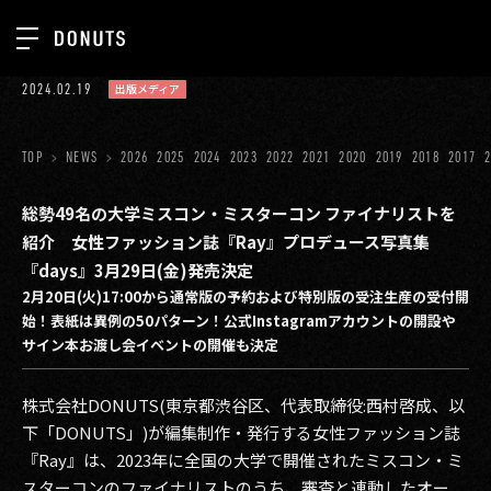
TOP
2024.02.19
出版メディア
お知らせ
NEWS
ジョブカン
TOP
NEWS
2026
2025
2024
2023
2022
2021
2020
2019
2018
2017
ABOUT
ゲーム
SERVICES
総勢49名の大学ミスコン・ミスターコン ファイナリストを
紹介 女性ファッション誌『Ray』プロデュース写真集
ミクチャ
GROUP
『days』3月29日(金)発売決定
医療(CLIUS)
2月20日(火)17:00から通常版の予約および特別版の受注生産の受付開
RECRUIT
始！表紙は異例の50パターン！公式Instagramアカウントの開設や
出版メディア
CONTACT
サイン本お渡し会イベントの開催も決定
美少女図鑑
株式会社DONUTS(東京都渋谷区、代表取締役:西村啓成、以
イベント
下「DONUTS」)が編集制作・発行する女性ファッション誌
『Ray』は、2023年に全国の大学で開催されたミスコン・ミ
タテドラ
スターコンのファイナリストのうち、審査と連動したオー