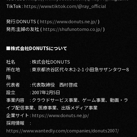
TikTok :
https://www.tiktok.com/@ray_official
発行:DONUTS (
https://www.donuts.ne.jp/
)
発売:主婦の友社 (
https://shufunotomo.co.jp/
)
■株式会社DONUTSについて
社名 : 株式会社DONUTS
所在地 : 東京都渋谷区代々木2-2-1 小田急サザンタワー8
階
代表者 : 代表取締役 西村啓成
設立 : 2007年2月5日
事業内容 : クラウドサービス事業、ゲーム事業、動画・ラ
イブ配信事業、医療事業、出版メディア事業
企業サイト :
https://www.donuts.ne.jp/
採用情報 :
https://www.wantedly.com/companies/donuts2007/