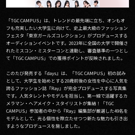
2017
「TGC CAMPUS」は、トレンドの最先端に立ち、オンもオ
2016
フも充実したい大学生に向けて、史上最大級のファッション
フェスタ「東京ガールズコレクション」がプロデュースする
2015
オーディションイベントです。2023年に全国の大学で開催さ
2014
れたミスコン・ミスターコンと連動し、審査基準の一つとし
て「TGC CAMPUS」での獲得ポイントが反映されました。
2013
このたび発売する『days』は、「TGC CAMPUS」初の試み
2012
として、大学生を始めとする20歳前後の女性を中心に人気を
誇るファッション誌『Ray』が完全プロデュースする写真集
2011
です。人気タレントやモデルを担当し、第一線で活躍するカ
2010
メラマン・ヘアメイク・スタイリストが集結！「TGC
CAMPUS」参加者の中から『Ray』編集部が厳選した49名を
2009
モデルとして、光る個性を際立たせつつ新たな魅力も引き出
すようなプロデュースを施しました。