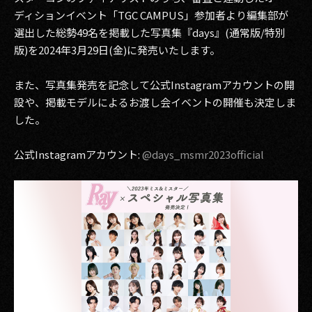
その他事業
ディションイベント「TGC CAMPUS」参加者より編集部が
選出した総勢49名を掲載した写真集『days』(通常版/特別
PRIVACY POLICY
版)を2024年3月29日(金)に発売いたします。
2026
また、写真集発売を記念して公式Instagramアカウントの開
2025
設や、掲載モデルによるお渡し会イベントの開催も決定しま
した。
2024
公式Instagramアカウント:
@days_msmr2023official
2023
2022
2021
2020
2019
2018