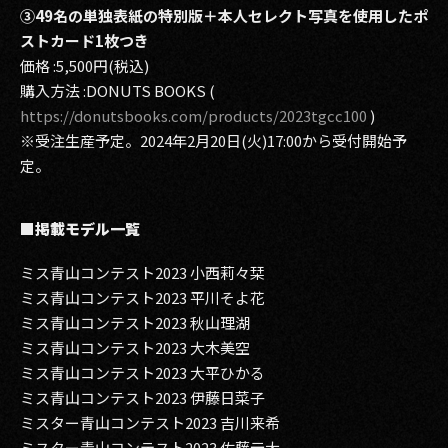
③49名の単独表紙の特別版＋本人セレクト写真を使用したポ
ストカード1枚つき
価格 :5,500円(税込)
購入方法 :DONUTS BOOKS (
https://donutsbooks.com/products/2023tgcc100
)
※受注生産予定。2024年2月20日(火)17:00から受付開始予
定。
■掲載モデル一覧
ミス青山コンテスト2023 小西莉々栞
ミス青山コンテスト2023 平川そよ花
ミス青山コンテスト2023 秋山理湖
ミス青山コンテスト2023 大木美空
ミス青山コンテスト2023 大平ひかる
ミス青山コンテスト2023 伊藤日菜子
ミスター青山コンテスト2023 吉川来希
ミスター青山コンテスト2023 佐藤元大