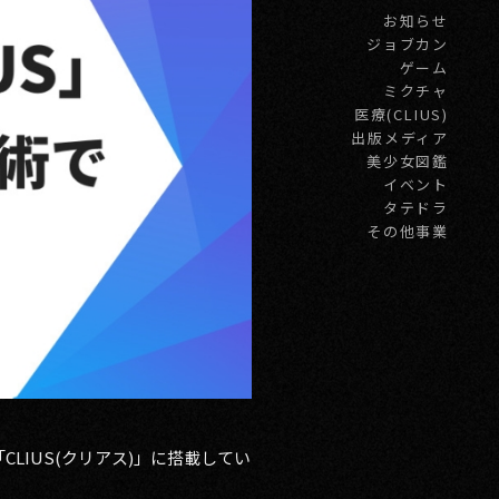
お知らせ
ジョブカン
ゲーム
ミクチャ
医療(CLIUS)
出版メディア
美少女図鑑
イベント
タテドラ
その他事業
LIUS(クリアス)」に搭載してい