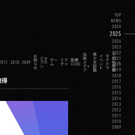
TOP
NEWS
2026
2025
2024
2023
2022
出
美
そ
お
イ
タ
2021
ジョ
版
少
の
知
ゲー
ミク
医療
ベ
テ
2011
2010
2009
ブカ
メ
女
他
2020
ら
ム
チャ
(CLIUS)
ン
ド
ン
ディ
図
事
せ
ト
ラ
2019
ア
鑑
業
2018
取得
2017
2016
2015
2014
2013
2012
2011
2010
2009