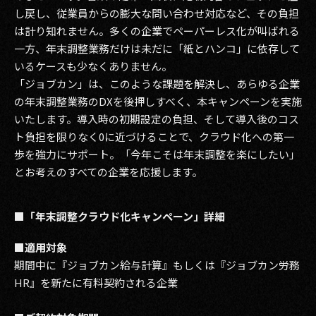
し戻し、従業員からの膨大な問い合わせ対応など、その負担
2017
は計り知れません。多くの企業でペーパーレス化が叫ばれる
一方、年末調整業務だけは未だに「紙とハンコ」に依存して
2016
いるケースも少なくありません。
「ジョブカン」は、このような課題を解決し、あらゆる企業
2015
の年末調整業務のDXを後押しすべく、本キャンペーンを実施
2014
いたします。導入時の初期設定の負担、そして導入後のコス
ト負担を限りなく0に近づけることで、クラウド化への第一
2013
歩を強力にサポート。「今年こそは年末調整を楽にしたい」
とお考えのすべての企業を応援します。
2012
2011
■「年末調整クラウド化キャンペーン」詳細
2010
■適用対象
期間中に『ジョブカン給与計算』もしくは『ジョブカン労務
2009
HR』を新たに有料契約される企業