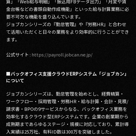
算」「Web給与明細」「振込用FBデータ出力」「月変や賃
金台帳などの書類自動作成機能」といった給与計算業務に必
要不可欠な機能を盛り込んでいます。
ジョブカンシリーズの『勤怠管理』や『労務HR』と合わせ
て活用いただくと日々の業務をより効率的に行うことができ
ます。
公式サイト :
https://payroll.jobcan.ne.jp/
■バックオフィス支援クラウドERPシステム「ジョブカン」
について
ジョブカンシリーズは、勤怠管理を始めとし、経費精算・
ワークフロー・採用管理・労務HR・給与計算・会計・見積/
請求書・BPOの9サービスからなる、バックオフィス業務を
効率化するクラウド型ERPシステムです。企業の創業期から
成熟期まであらゆるステージ・規模に対応しており、累計導
入実績は25万社、有料ID数は300万を突破しました。