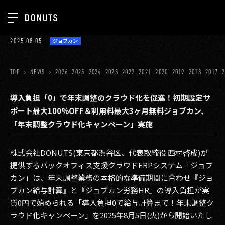
TOP
2025.08.05
ジョブカン
お知らせ
NEWS
ジョブカン
TOP
NEWS
2026
2025
2024
2023
2022
2021
2020
2019
2018
2017
ABOUT
ゲーム
SERVICES
導入負担「0」で年末調整のクラウド化を促進！初期設定サ
ポート最大100%OFF＆利用料最大3ヶ月無料ジョブカン、
ミクチャ
GROUP
「年末調整クラウド化キャンペーン」実施
医療(CLIUS)
RECRUIT
株式会社DONUTS(東京都渋谷区、代表取締役:西村啓成)が
出版メディア
CONTACT
提供するバックオフィス支援クラウドERPシステム「ジョブ
美少女図鑑
カン」は、年末調整業務の本格的な準備期間に合わせ『ジョ
ブカン給与計算』と『ジョブカン労務HR』の導入負担が実
イベント
質0円で始められる「導入負担0で給与計算まで！年末調整ク
タテドラ
ラウド化キャンペーン」を2025年8月5日(火)から開始いたし