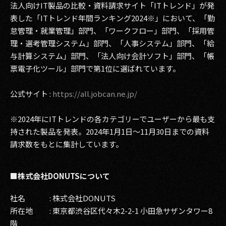
法人向けIT製品の比較・資料請求サイト「ITトレンド」が発
表した「ITトレンド年間ランキング2024※」において、「勤
怠管理・就業管理」部門、「ワークフロー」部門、「採用管
理・選考管理システム」部門、「人事システム」部門、「給
与計算システム」部門、「法人向け会計ソフト」部門、「帳
票電子化ツール」部門で第1位に選ばれています。
公式サイト :
https://all.jobcan.ne.jp/
※2024年にITトレンドの各カテゴリーでユーザーから最も支
持された製品を発表。2024年1月1日〜11月30日までの資料
請求数をもとに集計しています。
■株式会社DONUTSについて
社名 : 株式会社DONUTS
所在地 : 東京都渋谷区代々木2-2-1 小田急サザンタワー8
階