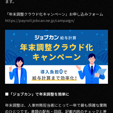
ます。
その他事業
PRIVACY POLICY
「年末調整クラウド化キャンペーン」お申し込みフォーム
https://payroll.jobcan.ne.jp/campaign/
2026
2025
2024
2023
2022
2021
2020
■「ジョブカン」で年末調整を簡単に
2019
年末調整は、人事労務担当者にとって一年で最も煩雑な業務
のひとつです。書類の配布・回収、記載内容のチェックと差
2018