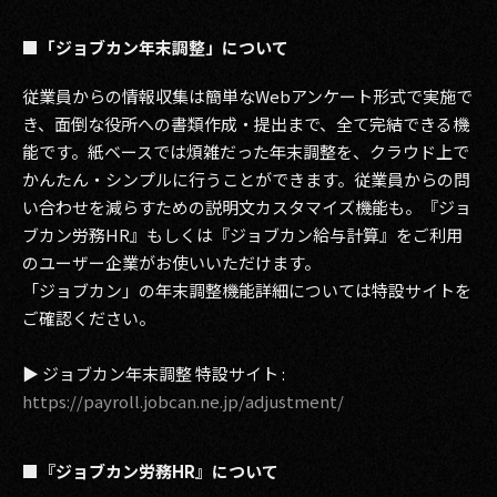
■「ジョブカン年末調整」について
従業員からの情報収集は簡単なWebアンケート形式で実施で
き、面倒な役所への書類作成・提出まで、全て完結できる機
能です。紙ベースでは煩雑だった年末調整を、クラウド上で
かんたん・シンプルに行うことができます。従業員からの問
い合わせを減らすための説明文カスタマイズ機能も。『ジョ
ブカン労務HR』もしくは『ジョブカン給与計算』をご利用
のユーザー企業がお使いいただけます。
「ジョブカン」の年末調整機能詳細については特設サイトを
ご確認ください。
▶ ジョブカン年末調整 特設サイト :
https://payroll.jobcan.ne.jp/adjustment/
■『ジョブカン労務HR』について