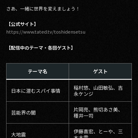
さあ、一緒に世界を変えましょう！
【公式サイト】
https://www.tated.tv/toshidensetsu
【配信中のテーマ・各回ゲスト】
テーマ名
ゲスト
稲村悠、山田敏弘、吉
日本に潜むスパイ事情
永ケンジ
片岡亮、熊切あさ美、
芸能界の闇
種井一司
伊藤喜宏、とーや、三
大地震
木大雲