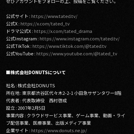
ぜひアカウントをフォローの上、投稿をご覧ください。
公式サイト :
https://www.tated.tv/
公式X :
https://x.com/tated_tv
ドラマ公式X :
https://x.com/tated_drama
公式Instagram :
https://www.instagram.com/tated.tv/
公式TikTok :
https://www.tiktok.com/@tated.tv
公式YouTube :
https://www.youtube.com/@tated_tv
■株式会社DONUTSについて
社名 : 株式会社DONUTS
所在地 : 東京都渋谷区代々木2-2-1 小田急サザンタワー8階
代表者 : 代表取締役 西村啓成
設立 : 2007年2月5日
事業内容 : クラウドサービス事業、ゲーム事業、動画・ライ
ブ配信事業、医療事業、出版メディア事業
企業サイト :
https://www.donuts.ne.jp/