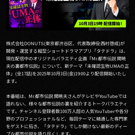
その他事業
PRIVACY POLICY
2026
2025
株式会社DONUTS(東京都渋谷区、代表取締役:西村啓成)が
開発・運営する縦型ショートドラマアプリ「タテドラ」は、
2024
現在配信中のオリジナルバラエティ企画『Mr.都市伝説 関暁
夫の裏都市伝説』について、新テーマ「未確認生物UMAの正
2023
体」(全17話)を2025年10月3日(金)19:00より配信開始いたし
ます。
2022
2021
本番組は、Mr.都市伝説 関暁夫さんがテレビやYouTubeでは
語れない、様々な都市伝説の裏を紹介するトークバラエティ
2020
です。チャンネル登録者数100万人超の人気YouTuberや各分
野のプロフェッショナルなど、毎回テーマに精通した専門家
2019
をゲストに招き、「タテドラ」でしか聞けない最新のディー
2018
プな都市伝説を語り尽くします。