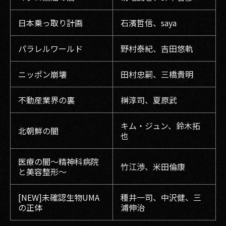
日本乗っ取り計画
石濱哲信、saya
パラレルワールド
野村泰紀、吉田悠軌
ニッポン崩壊
田村忠嗣、三橋貴明
不動産業界の裏
榊淳司、夏原武
キム・ジュン、鈴木拓
北朝鮮の闇
也
医療の闇～精神科病院
竹江渉、米田倫康
と美容整形～
[NEW]未確認生物UMA
種井一司、中沢健、三
の正体
浦伸治