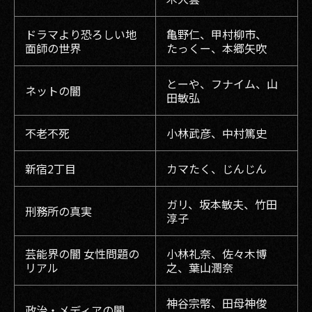
ドラマより恐ろしい地
亀野仁、甲村柳市、
面師の世界
たっくー、本郷矢吹
とーや、フナイム、山
ネットの闇
田敏弘
不老不死
小林武彦、中村篤史
新宿2丁目
カマたく、じんじん
ガリ、坂本敏夫、竹田
刑務所の真実
淳子
芸能界の闇 女性問題の
小林礼奈、佐々木博
リアル
之、葉山潤奈
神谷宗幣、田母神俊
政治・メディアの闇