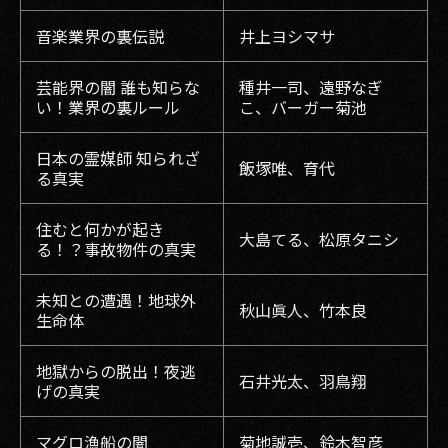
音楽業界の裏伝説
井上ヨシマサ
芸能界の闇 誰も知らな
種井一司、遠野なぎ
い！業界の裏ルール
こ、バーガー菊池
日本の霊媒師 知られざ
飯塚唯、育代
る真実
住むと何かが起き
大島てる、松原タニシ
る！？事故物件の真実
未知との遭遇！地球外
秋山眞人、竹本良
生命体
地獄からの脱出！夜逃
石井光太、羽鳥翔
げの真実
マグロ漁船の闇
菊地誠壱、鈴木智彦