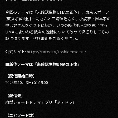
2017
今回のテーマは「未確認生物UMAの正体」。東京スポーツ
(東スポ)の種井一司さんと三浦伸治さん、小説家・脚本家の
2016
中沢健さんをゲストに招き、いつの時代も人類を魅了する
UMAにまつわる数々の逸話について改めて深掘りしてその
2015
謎に迫ります。ぜひ番組をご覧ください。
2014
公式サイト:
https://tated.tv/toshidensetsu/
2013
■新作テーマは「未確認生物UMAの正体」
2012
【配信開始日時】
2011
2025年10月3日(金)19:00
2010
【配信先】
2009
縦型ショートドラマアプリ「タテドラ」
【エピソード数】