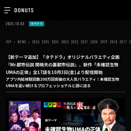
TOP
2025.10.03
タテドラ
お知らせ
NEWS
ジョブカン
TOP
NEWS
2026
2025
2024
2023
2022
2021
2020
2019
2018
2017
ABOUT
ゲーム
SERVICES
【新テーマ追加】「タテドラ」オリジナルバラエティ企画
『Mr.都市伝説 関暁夫の裏都市伝説』、新作「未確認生物
ミクチャ
GROUP
UMAの正体」全17話を10月3日(金)より配信開始
医療(CLIUS)
アプリ内総視聴回数200万回突破の大人気バラエティ！未確認生物
RECRUIT
UMAを追い続けるプロフェッショナルと謎に迫る
出版メディア
CONTACT
美少女図鑑
イベント
タテドラ