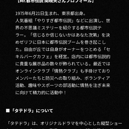
【Mr.都市伝説 関暁夫さんプロフィール】
1975年6月21日生まれ、東京都出身。
人気番組「やりすぎ都市伝説」などに出演し、世
界の不思議ミステリーを紹介する都市伝説テ
ラー。「信じるか信じないかはあなた次第」を決
めゼリフに日本に都市伝説ブームを巻き起こし
た。自由が丘では自身がオーナーをつとめる「セ
キルバーグカフェ」を経営。店内には都市伝説的
に貴重な展示品の数々が飾られている。最近では
オンラインクラブ「情熱クラブ」も手掛けており
メンバーたちと防災への取り組み、ボランティア
活動、趣味やスポーツの部活動に情熱を注ぎ未来
に向けて精力的に活動中！
■「タテドラ」について
「タテドラ」は、オリジナルドラマを中心とした縦型ショー