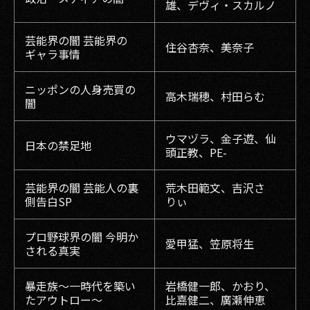
雄、デヴィ・スカルノ
芸能界の闇 芸能界の
住谷杏奈、美奈子
ギャラ事情
ニッポンの人身売買の
高木瑞穂、村田らむ
闇
ウマヅラ、金子遊、仙
日本の禁足地
頭正教、PE-
芸能界の闇 芸能人の裏
荒木田範文、吉沢さ
側告白SP
りぃ
プロ野球界の闇 今明か
愛甲猛、笠原将生
される真実
暴走族〜一時代を築い
岩橋健一郎、かおり、
たアウトロー〜
比嘉健二、廣瀬伸恵