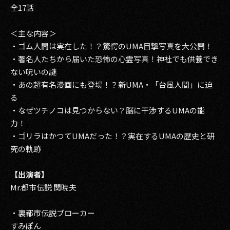
全17話
＜主な内容＞
・ゴム人間は実在した！？驚愕のUMA目撃写真を大公開！
・著名人たちから届いた恐怖の心霊写真！神社でも供養でき
ない呪いの謎
・あの超有名漫画にも登場！？新UMA・「台風人間」に迫
る
・なぜツチノコは見つからない？脳に干渉するUMAの能
力！
・ゴリラはかつてUMAだった！？実在するUMAの歴史と研
究の軌跡
【出演者】
Mr.都市伝説 関暁夫
・裏都市伝説ブローカー
すみぽん