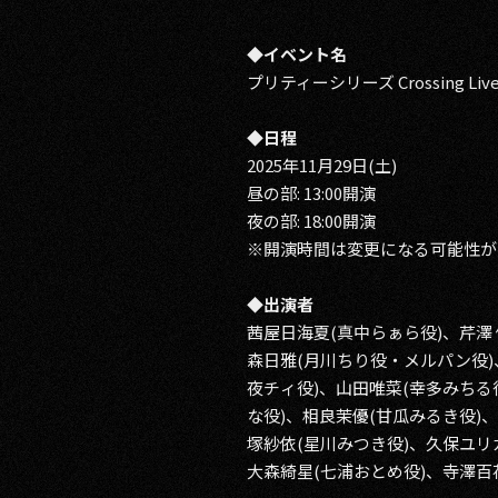
◆イベント名
プリティーシリーズ Crossing Live 
◆日程
2025年11月29日(土)
昼の部: 13:00開演
夜の部: 18:00開演
※開演時間は変更になる可能性が
◆出演者
茜屋日海夏(真中らぁら役)、芹澤
森日雅(月川ちり役・メルパン役)
夜チィ役)、山田唯菜(幸多みちる
な役)、相良茉優(甘瓜みるき役)
塚紗依(星川みつき役)、久保ユリ
大森綺星(七浦おとめ役)、寺澤百