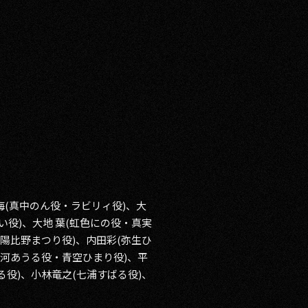
海(真中のん役・ラビリィ役)、大
い役)、大地 葉(虹色にの役・真実
(陽比野まつり役)、内田彩(弥生ひ
芽河あうる役・青空ひまり役)、平
る役)、小林竜之(七浦すばる役)、