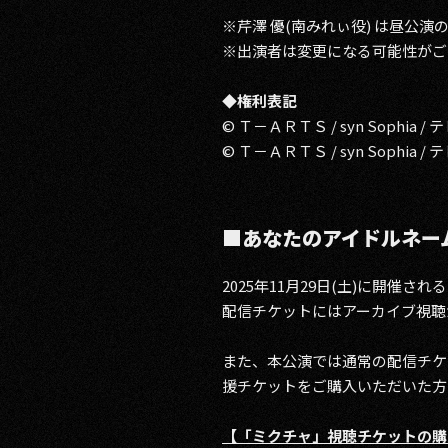
※芹澤 優(南みれぃ役) は昼公
※出演者は変更になる可能性がご
◆権利表記
© Ｔ－ＡＲＴＳ / syn Sophia 
© Ｔ－ＡＲＴＳ / syn Sophia 
■あなたのアイドルネー
2025年11月29日(土)に開催さ
配信チケットにはアーカイブ視聴が付
また、本公演では通常の配信チケ
援チケットをご購入いただいた方
【「ミクチャ」視聴チケットの購