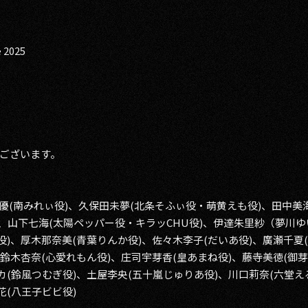
2025
ございます。
 優(南みれぃ役)、久保田未夢(北条そふぃ役・萌黄えも役)、田中美
、山下七海(太陽ペッパー役・キラッCHU役)、伊達朱里紗（夢川ゆ
役)、厚木那奈美(青葉りんか役)、佐々木李子(だいあ役)、廣瀬千夏
、鈴木杏奈(心愛れもん役)、庄司宇芽香(皇あまね役)、藤寺美徳(御
カ(鈴風つむぎ役)、土屋李央(五十嵐じゅりあ役)、川口莉奈(六堂え
花(八王子ビビ役)