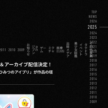
TOP
NEWS
2026
2025
2024
2023
2022
出
美
そ
お
イ
タ
2021
ジョ
版
少
の
知
ゲー
ミク
医療
ベ
テ
2011
2010
2009
ブカ
メ
女
他
2020
ら
ム
チャ
(CLIUS)
ン
ド
ン
ディ
図
事
せ
ト
ラ
2019
ア
鑑
業
2018
生配信＆アーカイブ配信決定！
2017
2016
ひみつのアイプリ」が作品の垣
2015
2014
2013
2012
2011
2010
2009