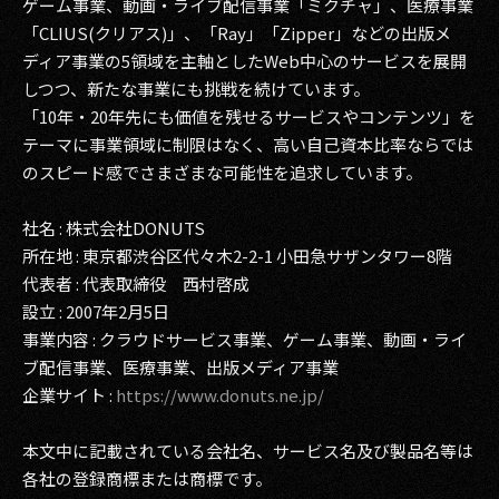
ゲーム事業、動画・ライブ配信事業「ミクチャ」、医療事業
「CLIUS(クリアス)」、「Ray」「Zipper」などの出版メ
ディア事業の5領域を主軸としたWeb中心のサービスを展開
しつつ、新たな事業にも挑戦を続けています。
「10年・20年先にも価値を残せるサービスやコンテンツ」を
テーマに事業領域に制限はなく、高い自己資本比率ならでは
のスピード感でさまざまな可能性を追求しています。
社名 : 株式会社DONUTS
所在地 : 東京都渋谷区代々木2-2-1 小田急サザンタワー8階
代表者 : 代表取締役 西村啓成
設立 : 2007年2月5日
事業内容 : クラウドサービス事業、ゲーム事業、動画・ライ
ブ配信事業、医療事業、出版メディア事業
企業サイト :
https://www.donuts.ne.jp/
本文中に記載されている会社名、サービス名及び製品名等は
各社の登録商標または商標です。