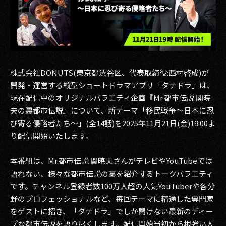
その他事業
PRIVACY POLICY
2026
2025
株式会社DONUTS(東京都渋谷区、代表取締役:西村啓成)が
開発・運営する縦型ショートドラマアプリ「タテドラ」は、
2024
現在配信中のオリジナルバラエティ企画『Mr.都市伝説 関暁
夫の裏都市伝説』について、新テーマ「移民戦争〜日本に忍
2023
び寄る侵略者たち〜」(全14話)を2025年11月21日(金)19:00よ
り配信開始いたします。
2022
2021
本番組は、Mr.都市伝説 関暁夫さんがテレビやYouTubeでは
語れない、様々な都市伝説の裏を紹介するトークバラエティ
2020
です。チャンネル登録者数100万人超の人気YouTuberや各分
野のプロフェッショナルなど、毎回テーマに精通した専門家
2019
をゲストに招き、「タテドラ」でしか聞けない最新のディー
2018
プな都市伝説を語り尽くします。配信開始当初から根強い人