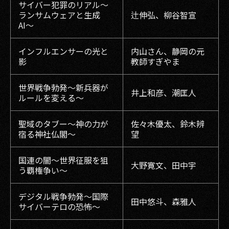
サイバー犯罪のリアル〜
ランサムウェアと生成
辻伸弘、柳谷智宣
AI〜
インフルエンサーの光と
内山さん、静岡の元
影
教師すぎやま
世界戦争勃発〜新兵器が
井上和彦、潮匡人
ルールを変える～
聖域のタブー〜神の力が
佐々木優太、鈴木辨
宿る神社仏閣〜
望
国連の闇〜世界征服を狙
大野寛文、田中宇
う覇権争い〜
デジタル戦争勃発〜国際
田中悠斗、森雅人
サイバーテロの恐怖〜