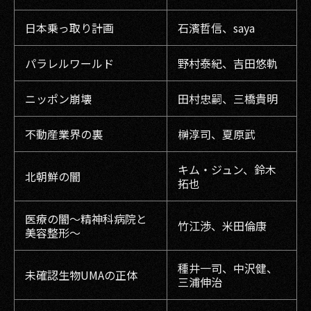
日本乗っ取り計画
石濱哲信、saya
パラレルワールド
野村泰紀、吉田悠軌
ニッポン崩壊
田村忠嗣、三橋貴明
不動産業界の裏
榊淳司、夏原武
キム・ジュン、鈴木
北朝鮮の闇
拓也
医療の闇～精神科病院と
竹江渉、米田倫康
美容整形～
種井一司、中沢健、
未確認生物UMAの正体
三浦伸治