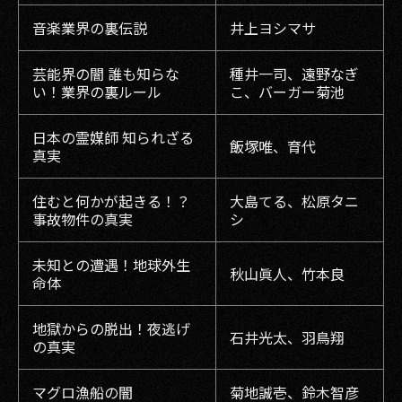
音楽業界の裏伝説
井上ヨシマサ
芸能界の闇 誰も知らな
種井一司、遠野なぎ
い！業界の裏ルール
こ、バーガー菊池
日本の霊媒師 知られざる
飯塚唯、育代
真実
住むと何かが起きる！？
大島てる、松原タニ
事故物件の真実
シ
未知との遭遇！地球外生
秋山眞人、竹本良
命体
地獄からの脱出！夜逃げ
石井光太、羽鳥翔
の真実
マグロ漁船の闇
菊地誠壱、鈴木智彦