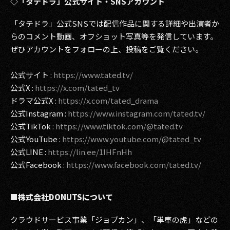
◇「タテドラ」公式サイト・SNSアカウント
「タテドラ」公式SNSでは配信作品に関する詳細や出演者か
らのコメント動画、オフショット写真等を発信しています。
ぜひアカウントをフォローの上、投稿をご覧ください。
公式サイト :
https://www.tated.tv/
公式X :
https://x.com/tated_tv
ドラマ公式X :
https://x.com/tated_drama
公式Instagram :
https://www.instagram.com/tated.tv/
公式TikTok :
https://www.tiktok.com/@tated.tv
公式YouTube :
https://www.youtube.com/@tated_tv
公式LINE :
https://lin.ee/1lHFnHh
公式Facebook :
https://www.facebook.com/tated.tv/
■株式会社DONUTSについて
クラウドサービス事業「ジョブカン」、「単車の虎」などの