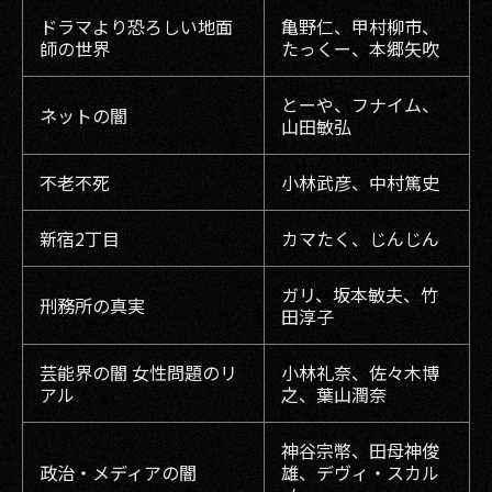
ドラマより恐ろしい地面
亀野仁、甲村柳市、
師の世界
たっくー、本郷矢吹
とーや、フナイム、
ネットの闇
山田敏弘
不老不死
小林武彦、中村篤史
新宿2丁目
カマたく、じんじん
ガリ、坂本敏夫、竹
刑務所の真実
田淳子
芸能界の闇 女性問題のリ
小林礼奈、佐々木博
アル
之、葉山潤奈
神谷宗幣、田母神俊
政治・メディアの闇
雄、デヴィ・スカル