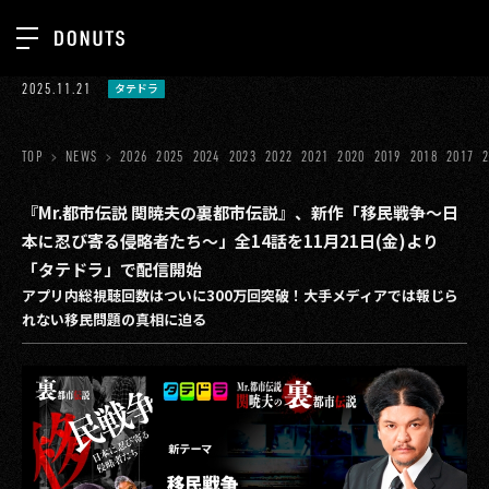
TOP
2025.11.21
タテドラ
お知らせ
NEWS
ジョブカン
TOP
NEWS
2026
2025
2024
2023
2022
2021
2020
2019
2018
2017
ABOUT
ゲーム
SERVICES
『Mr.都市伝説 関暁夫の裏都市伝説』、新作「移民戦争〜日
本に忍び寄る侵略者たち〜」全14話を11月21日(金)より
ミクチャ
GROUP
「タテドラ」で配信開始
医療(CLIUS)
アプリ内総視聴回数はついに300万回突破！大手メディアでは報じら
RECRUIT
れない移民問題の真相に迫る
出版メディア
CONTACT
美少女図鑑
イベント
タテドラ