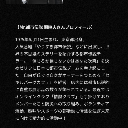
【Mr.都市伝説 関暁夫さんプロフィール】
1975年6月21日生まれ、東京都出身。
人気番組「やりすぎ都市伝説」などに出演し、世
界の不思議ミステリーを紹介する都市伝説テ
ラー。「信じるか信じないかはあなた次第」を決
めゼリフに日本に都市伝説ブームを巻き起こし
た。自由が丘では自身がオーナーをつとめる「セ
キルバーグカフェ」を経営。店内には都市伝説的
に貴重な展示品の数々が飾られている。最近では
オンラインクラブ「情熱クラブ」も手掛けており
メンバーたちと防災への取り組み、ボランティア
活動、趣味やスポーツの部活動に情熱を注ぎ未来
に向けて精力的に活動中！