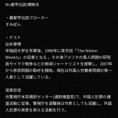
Mr.都市伝説 関暁夫
・裏都市伝説ブローカー
すみぽん
・ゲスト
出井康博
早稲田大学を卒業後、1990年に英字誌「The Nikkei
Weekly」の記者となる 。その後アメリカの黒人問題の研究
員やイラク戦争などの戦場ジャーナリストを経験し、2007年
から移民問題の取材を開始。現在は外国人労働者問題の第一
人者として活躍している。
坂東忠信
元警視庁本部通訳センター(通訳捜査官)で、中国人犯罪の捜
査活動に従事。警視庁を退職後は作家としても活躍し、外国
人犯罪の実態を訴える活動を行う。