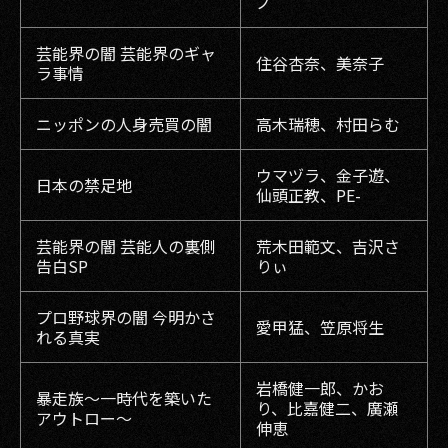
ノ
芸能界の闇 芸能界のギャ
住谷杏奈、美奈子
ラ事情
ニッポンの人身売買の闇
高木瑞穂、村田らむ
ウマヅラ、金子遊、
日本の禁足地
仙頭正教、PE-
芸能界の闇 芸能人の裏側
荒木田範文、吉沢さ
告白SP
りぃ
プロ野球界の闇 今明かさ
愛甲猛、笠原将生
れる真実
岩橋健一郎、かお
暴走族〜一時代を築いた
り、比嘉健二、廣瀬
アウトロー〜
伸恵