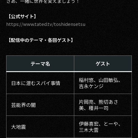
さあ、一緒に世界を変えましょう！
【公式サイト】
https://www.tated.tv/toshidensetsu
【配信中のテーマ・各回ゲスト】
テーマ名
ゲスト
稲村悠、山田敏弘、
日本に潜むスパイ事情
吉永ケンジ
片岡亮、熊切あさ
芸能界の闇
美、種井一司
伊藤喜宏、とーや、
大地震
三木大雲