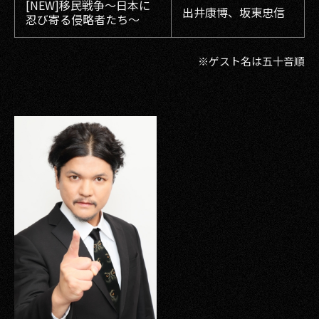
[NEW]移民戦争〜日本に
出井康博、坂東忠信
忍び寄る侵略者たち〜
※ゲスト名は五十音順