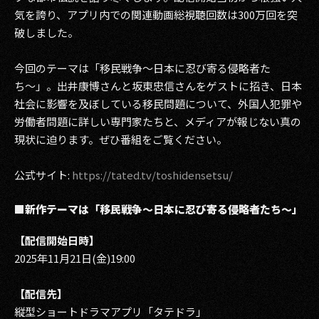
気を誇り、アプリ内での関連動画総視聴回数は300万回を突
2017
破しました。
2016
今回のテーマは「移民戦争〜日本に忍び寄る侵略者た
ち〜」。出井康博さんと坂東忠信さんをゲストに招き、日本
2015
社会に影響を及ぼしている移民問題について、外国人犯罪や
2014
労働者問題に詳しい専門家たちと、メディアが報じない真の
現状に迫ります。ぜひ番組をご覧ください。
2013
公式サイト:
https://tated.tv/toshidensetsu/
2012
■新作テーマは「移民戦争〜日本に忍び寄る侵略者たち〜」
2011
【配信開始日時】
2010
2025年11月21日(金)19:00
2009
【配信先】
縦型ショートドラマアプリ「タテドラ」