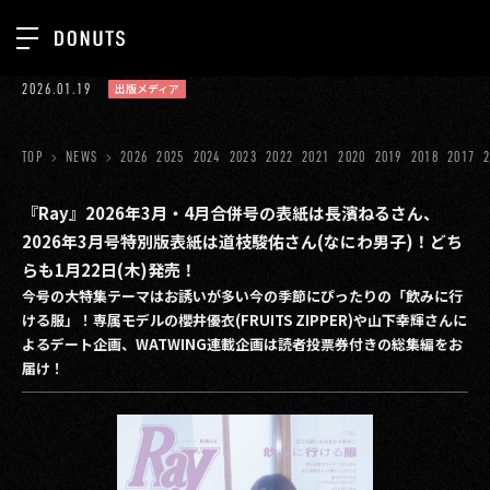
TOP
2026.01.19
出版メディア
お知らせ
NEWS
ジョブカン
TOP
NEWS
2026
2025
2024
2023
2022
2021
2020
2019
2018
2017
ABOUT
ゲーム
SERVICES
『Ray』2026年3月・4月合併号の表紙は長濱ねるさん、
2026年3月号特別版表紙は道枝駿佑さん(なにわ男子)！どち
ミクチャ
GROUP
らも1月22日(木)発売！
医療(CLIUS)
今号の大特集テーマはお誘いが多い今の季節にぴったりの「飲みに行
RECRUIT
ける服」！専属モデルの櫻井優衣(FRUITS ZIPPER)や山下幸輝さんに
出版メディア
CONTACT
よるデート企画、WATWING連載企画は読者投票券付きの総集編をお
届け！
美少女図鑑
イベント
タテドラ