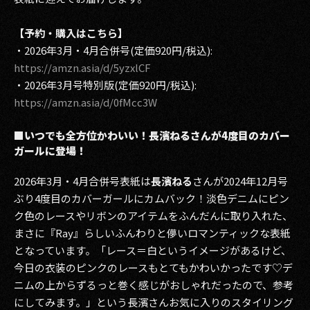
【予約・購入はこちら】
・2026年3月・4月合併号(定価920円/税込):
https://amzn.asia/d/5yzxlCF
・2026年3月号特別版(定価920円/税込):
https://amzn.asia/d/0fMcc3W
■いつでも全方位かわいい！長濱ねるさんが4度目のカバー
ガールに登場！
2026年3月・4月合併号表紙は
長濱ねる
さんが2024年12月号
ぶり4度目のカバーガールにカムバック！淡色デニムにピン
ク色のレースやリボンのアイテムをふんだんに取り入れた、
まさに『Ray』らしいふんわりと儚いロマンティックな表紙
となっています。「レース＝白というイメージがあるけど、
今日の衣装のピンクのレースもとてもかわいかったです♡デ
ニムの上からずるっと巻く感じがおしゃれだったので、参考
にしてみます。」という長濱さんお気に入りのスタイリング