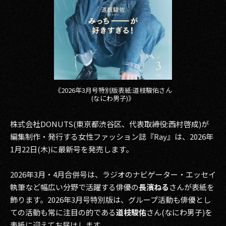
2017
2016
2015
2014
《2026年3月号特別版表紙:道枝駿佑さん
(なにわ男子)》
2013
株式会社DONUTS(東京都渋谷区、代表取締役:西村啓成)が
2012
編集制作・発行する女性ファッション誌『Ray』は、2026年
2011
1月22日(木)に最新号を発売します。
2010
2026年3月・4月合併号は、ラジオのナビゲーター・エッセイ
執筆など幅広い分野で活躍する俳優の
長濱ねる
さんが表紙を
2009
飾ります。2026年3月号特別版は、グループ活動も俳優とし
ての活動も常に注目の的である
道枝駿佑
さん(なにわ男子)を
表紙に迎えてお届けします。