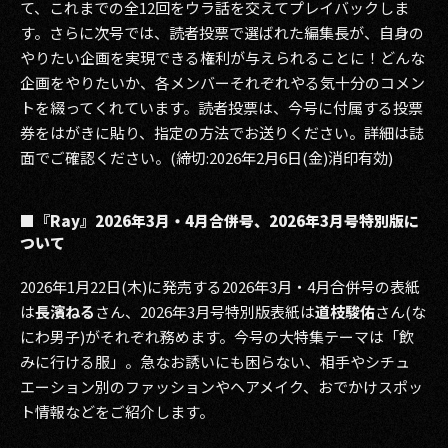
て、これまでの全12回をウラ話を交えてプレイバックしま
す。さらに次号では、読者投票で選ばれた編集長が、自身の
やりたい企画を実現できる権利が与えられることに！どんな
企画をやりたいか、各メンバーそれぞれやる気十分のコメン
トを綴ってくれています。読者投票は、今号に付属する投票
券をはがきに貼り、指定の方法でお送りください。詳細は誌
面でご確認ください。(締切:2026年2月6日(金)消印有効)
■『Ray』2026年3月・4月合併号、2026年3月号特別版に
ついて
2026年1月22日(木)に発売する2026年3月・4月合併号の表紙
は
長濱ねる
さん、2026年3月号特別版表紙は
道枝駿佑
さん(な
にわ男子)がそれぞれ務めます。今号の大特集テーマは「飲
みに行ける服」。急なお誘いにも困らない、相手やシチュ
エーション別のファッションやヘアメイク、おでかけスポッ
ト情報などをご紹介します。