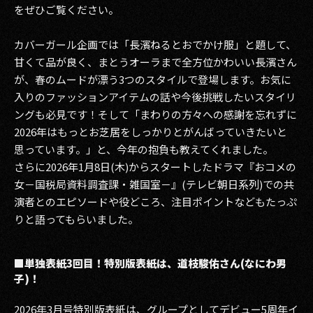
をぜひご覧ください。
カバーガール企画では「長濱ねるとおでかけ服」と題して、
甘くて品が良く、まとうオーラまで全方位かわいい長濱さん
が、春のムードが漂う3つのスタイルで登場します。お気に
入りのファッションアイテムの話や今後挑戦したいスタイリ
ングも必見です！そして「まわりの方々への感謝を忘れずに
2026年はもっとお芝居をしっかりとがんばっていきたいと
思っています。」と、今年の抱負も教えてくれました。
さらに2026年1月8日(木)からスタートしたドラマ『おコメの
女－国税局資料調査課・雑国室－』(テレビ朝日系列)での共
演者とのエピソードや役どころ、注目ポイントなどもたっぷ
りと語ってもらいました。
■単独表紙3回目！特別版表紙は、道枝駿佑さん(なにわ男
子)！
2026年3月号特別版表紙は、グループとしてデビュー5周年イ