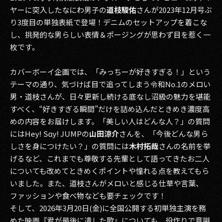
ヤーに突入したなにわ男子の
道枝駿佑
さんが2023年12月号ぶ
り3度目の単独表紙で登場！デニムのセットアップを着こな
し、挑発的な男らしい表情＆ポージングが思わず目を惹く一
枚です。
カバーボーイ企画では、「みっちーが好きすぎる！」という
テーマの通り、気づけば目で追ってしまう令和No.1のメロい
男・道枝さんが、日々更新し続ける底なし沼級の魅力を堪能
すべく、“好きすぎる瞬間”だけを詰め込んだときめき濃度高
めの内容をお届けします。「美しい人はどんな人？」の質問
にはHey! Sɑy! JUMPの
山田涼介
さんを、「今後どんな男ら
しさを身につけたい？」の質問には
木村拓哉
さんの名前を挙
げるなど、これまでも尊敬する先輩として語ってきたお二人
についても改めてときめくポイントや憧れる点を教えてもら
いました。また、道枝さんがメロいと感じる仕草や言葉、
ファッションや食べ物なども要チェックです！
そして、2026年3月20日(金)に全国公開する初単独主演を務
めた映画『君が最後に遺した歌』についても、役作りで意識