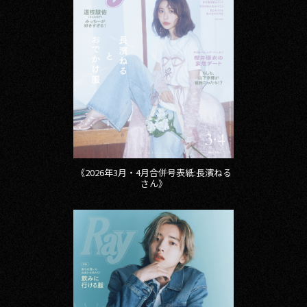
その他事業
PRIVACY POLICY
2026
2025
2024
2023
《2026年3月・4月合併号表紙:長濱ねる
さん》
2022
2021
2020
2019
2018