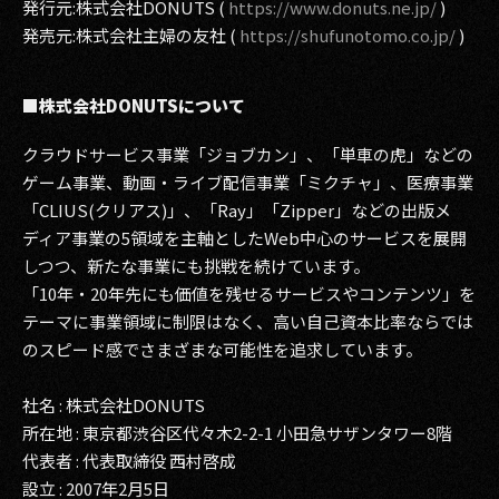
発行元:株式会社DONUTS (
https://www.donuts.ne.jp/
)
発売元:株式会社主婦の友社 (
https://shufunotomo.co.jp/
)
■株式会社DONUTSについて
クラウドサービス事業「ジョブカン」、「単車の虎」などの
ゲーム事業、動画・ライブ配信事業「ミクチャ」、医療事業
「CLIUS(クリアス)」、「Ray」「Zipper」などの出版メ
ディア事業の5領域を主軸としたWeb中心のサービスを展開
しつつ、新たな事業にも挑戦を続けています。
「10年・20年先にも価値を残せるサービスやコンテンツ」を
テーマに事業領域に制限はなく、高い自己資本比率ならでは
のスピード感でさまざまな可能性を追求しています。
社名 : 株式会社DONUTS
所在地 : 東京都渋谷区代々木2-2-1 小田急サザンタワー8階
代表者 : 代表取締役 西村啓成
設立 : 2007年2月5日