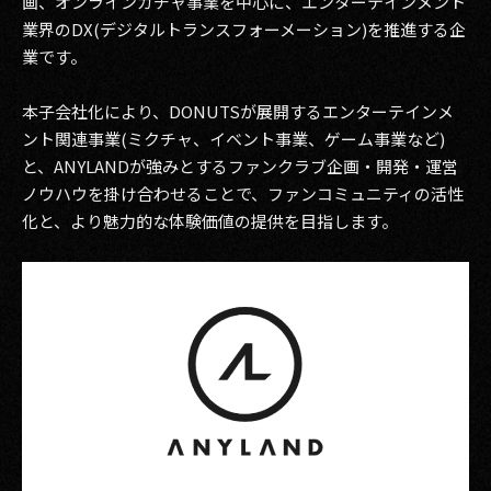
画、オンラインガチャ事業を中心に、エンターテインメント
その他事業
業界のDX(デジタルトランスフォーメーション)を推進する企
PRIVACY POLICY
業です。
2026
本子会社化により、DONUTSが展開するエンターテインメ
ント関連事業(ミクチャ、イベント事業、ゲーム事業など)
2025
と、ANYLANDが強みとするファンクラブ企画・開発・運営
ノウハウを掛け合わせることで、ファンコミュニティの活性
2024
化と、より魅力的な体験価値の提供を目指します。
2023
2022
2021
2020
2019
2018