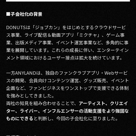
2017
■子会社化の背景
2016
DONUTSは「ジョブカン」をはじめとするクラウドサービ
ス事業、ライブ配信＆動画アプリ「ミクチャ」、ゲーム事
2015
業、出版メディア事業、イベント運営事業など、多角的に事
業を展開しています。これらの成長に伴い、エンターテイン
2014
メント領域におけるユーザー接点は拡大を続けています。
2013
一方ANYLANDは、独自のファンクラブアプリ・Webサービ
2012
スの開発、会員向けコンテンツ運営、グッズ販売、イベント
企画など、ファンビジネスをワンストップで支援できる体制
2011
を強みとしてきました。
2010
両社の知見を組み合わせることで、
アーティスト、クリエイ
ター、ライバー、インフルエンサーの活動支援をより強固な
2009
ものにできる
と判断し、今回の子会社化に至りました。