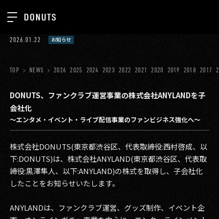
TOP
2026.01.22
お知らせ
お知らせ
NEWS
ジョブカン
TOP
NEWS
2026
2025
2024
2023
2022
2021
2020
2019
2018
2017
ABOUT
ゲーム
SERVICES
DONUTS、ファンクラブ運営事業の株式会社ANYLANDを子
会社化
ミクチャ
GROUP
〜エンタメ・イベント・ライブ配信事業のファンビジネス強化へ〜
医療(CLIUS)
RECRUIT
株式会社DONUTS(東京都渋谷区、代表取締役:西村啓成、以
出版メディア
CONTACT
下:DONUTS)は、株式会社ANYLAND(東京都渋谷区、代表取
美少女図鑑
締役:黒澤隼人、以下:ANYLAND)の株式を取得し、子会社化
したことをお知らせいたします。
イベント
ANYLANDは、ファンクラブ運営、グッズ制作、イベント企
タテドラ