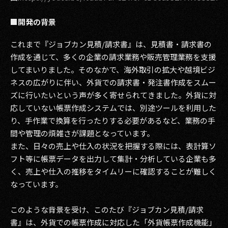
2017
■開発の背景
2016
これまで『ジョブカン見積/請求書』は、見積書・請求書の
作成を通じて、多くの企業の請求業務や販売管理業務を支援
2015
してまいりました。そのなかで、海外取引の拡大や越境ビジ
ネスの広がりに伴い、外貨での請求書・発注書作成をスムー
2014
ズに行いたいという声が多く寄せられてきました。外貨に対
2013
応していない帳票作成システムでは、別途ツールを利用した
り、手作業で換算を行ったりする必要があるなど、業務の手
2012
間や管理の煩雑さが課題となっています。
また、日々の売上や仕入の状況を把握する際には、表計算ソ
2011
フト等に帳票データを出力して集計・分析している企業も多
く、売上や仕入の推移をタイムリーに確認することが難しく
2010
なっています。
2009
このような背景を受け、このたび『ジョブカン見積/請求
書』は、外貨での帳票作成に対応した「外貨帳票作成機能」