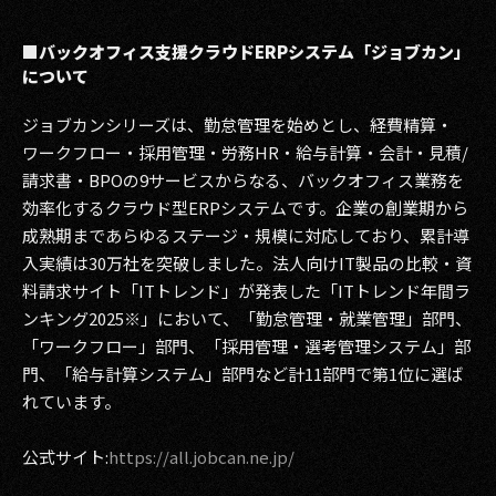
■バックオフィス支援クラウドERPシステム「ジョブカン」
について
ジョブカンシリーズは、勤怠管理を始めとし、経費精算・
ワークフロー・採用管理・労務HR・給与計算・会計・見積/
請求書・BPOの9サービスからなる、バックオフィス業務を
効率化するクラウド型ERPシステムです。企業の創業期から
成熟期まであらゆるステージ・規模に対応しており、累計導
入実績は30万社を突破しました。法人向けIT製品の比較・資
料請求サイト「ITトレンド」が発表した「ITトレンド年間ラ
ンキング2025※」において、「勤怠管理・就業管理」部門、
「ワークフロー」部門、「採用管理・選考管理システム」部
門、「給与計算システム」部門など計11部門で第1位に選ば
れています。
公式サイト:
https://all.jobcan.ne.jp/