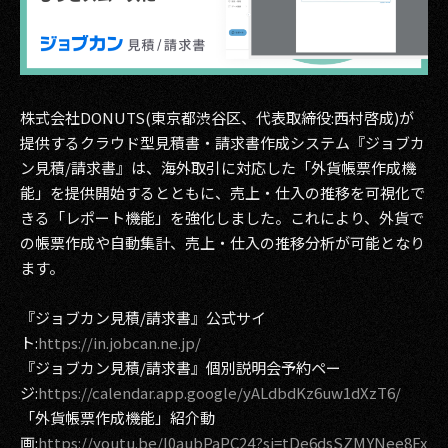
その他事業
PRIVACY POLICY
2026
株式会社DONUTS(東京都渋谷区、代表取締役:西村啓成)が
2025
提供するクラウド型見積書・請求書作成システム『ジョブカ
ン見積/請求書』は、海外取引に対応した「外貨帳票作成機
2024
能」を提供開始するとともに、売上・仕入の推移を可視化で
きる「レポート機能」を強化しました。これにより、外貨で
2023
の帳票作成や自動集計、売上・仕入の推移分析が可能となり
ます。
2022
2021
『ジョブカン見積/請求書』公式サイ
ト:
https://in.jobcan.ne.jp/
2020
『ジョブカン見積/請求書』個別説明会予約ペー
ジ:
https://calendar.app.google/yALdbdKz6uw1dXzT6/
2019
「外貨帳票作成機能」紹介動
2018
画:
https://youtu.be/I0aubPaPC24?si=tDe6dsSZMYNee8Ex