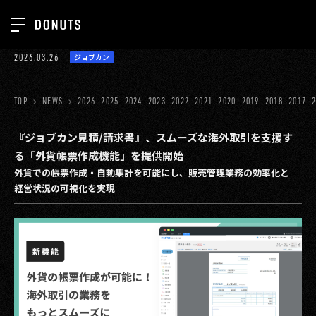
TOP
2026.03.26
ジョブカン
お知らせ
NEWS
ジョブカン
TOP
NEWS
2026
2025
2024
2023
2022
2021
2020
2019
2018
2017
ABOUT
ゲーム
SERVICES
『ジョブカン見積/請求書』、スムーズな海外取引を支援す
る「外貨帳票作成機能」を提供開始
ミクチャ
GROUP
外貨での帳票作成・自動集計を可能にし、販売管理業務の効率化と
医療(CLIUS)
経営状況の可視化を実現
RECRUIT
出版メディア
CONTACT
美少女図鑑
イベント
タテドラ