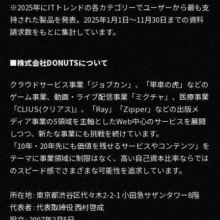
※2025年にITトレンドの各カテゴリーでユーザーから最も支
持された製品を発表。2025年1月1日〜11月30日までの資料
請求数をもとに集計しています。
■株式会社DONUTSについて
クラウドサービス事業「ジョブカン」、「単車の虎」などの
ゲーム事業、動画・ライブ配信事業「ミクチャ」、医療事業
「CLIUS(クリアス)」、「Ray」「Zipper」などの出版メ
ディア事業の5領域を主軸としたWeb中心のサービスを展開
しつつ、新たな事業にも挑戦を続けています。
「10年・20年先にも価値を残せるサービスやコンテンツ」を
テーマに事業領域に制限はなく、高い自己資本比率ならでは
のスピード感でさまざまな可能性を追求しています。
所在地 : 東京都渋谷区代々木2-2-1 小田急サザンタワー8階
代表者 : 代表取締役 西村啓成
設立 : 2007年2月5日