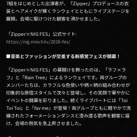
7組をはじめとした出演者が、『Zipper』プロデュースの衣
装とヘアメイクが輝くランウェイとともにライブステージを
2017
展開。会場に駆けつけた観客を沸かせました。
2016
「Zipper×NIG FES」公式サイト:
2015
https://nig.mixch.tv/2026-fes/
2014
■音楽とファッションが交差する新感覚フェスが開幕！
2013
「Zipper×NIG FES」の幕開けを飾ったのは、「ラフ×ラ
2012
フ」と「Rain Tree」によるランウェイです。両グループの
メンバーたちは、カラフルな色使いや柄×柄の組み合わせが
2011
印象的な原宿スタイルで次々と登場し、その笑顔で華やかに
イベントの開幕を彩りました。続くライブパートには「Toi
2010
Toi Toi」と「fav me」が登場！両グループともに軽やかで洗
練されたフォーメーションダンスと澄み渡る歌声を観客に届
2009
け、会場の熱気を急上昇させました。