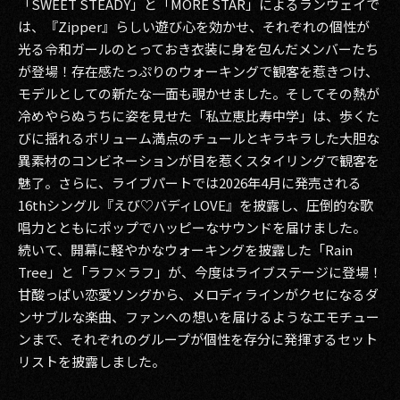
「SWEET STEADY」と「MORE STAR」によるランウェイで
は、『Zipper』らしい遊び心を効かせ、それぞれの個性が
光る令和ガールのとっておき衣装に身を包んだメンバーたち
が登場！存在感たっぷりのウォーキングで観客を惹きつけ、
モデルとしての新たな一面も覗かせました。そしてその熱が
冷めやらぬうちに姿を見せた「私立恵比寿中学」は、歩くた
びに揺れるボリューム満点のチュールとキラキラした大胆な
異素材のコンビネーションが目を惹くスタイリングで観客を
魅了。さらに、ライブパートでは2026年4月に発売される
16thシングル『えび♡バディLOVE』を披露し、圧倒的な歌
唱力とともにポップでハッピーなサウンドを届けました。
続いて、開幕に軽やかなウォーキングを披露した「Rain
Tree」と「ラフ×ラフ」が、今度はライブステージに登場！
甘酸っぱい恋愛ソングから、メロディラインがクセになるダ
ンサブルな楽曲、ファンへの想いを届けるようなエモチュー
ンまで、それぞれのグループが個性を存分に発揮するセット
リストを披露しました。