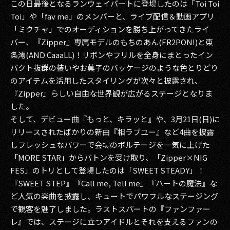
この日最後となるランウェイパートに登場したのは「Toi Toi
Toi」や「fav me」のメンバーと、ライブ配信＆動画アプリ
「ミクチャ」でのオーディションを勝ち上がってきたライ
バー、『Zipper』専属モデルのもちのあん(FR2PON!)と東
条澪(AND CaaaLL)！リボンやフリルを全身にまとったイン
パクト抜群の装いやお菓子のパッケージのような色とりどり
のアイテムを活用したスタイリングが次々と披露され、
『Zipper』らしい自由な世界観が広がるステージとなりま
した。
そして、デビュー曲『もっと、キラッと』や、3月21日(日)に
リリースされたばかりの新曲『相ラブユー』など4曲を披露
しフレッシュなパワーで会場のボルテージを一気に上げた
「MORE STAR」からバトンを受け取り、「Zipper×NIG
FES」のトリとして登場したのは「SWEET STEADY」！
『SWEET STEP』『Call me, Tell me』『ハートの魔法』な
ど人気の楽曲を披露し、キュートでパワフルなステージング
で観客を魅了しました。ラストスパートの『ファンファー
レ』では、ステージに立つアイドルとそれを支えるファンの