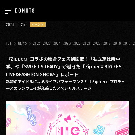
TOP
2026.03.26
イベント
お知らせ
NEWS
ジョブカン
TOP
NEWS
2026
2025
2024
2023
2022
2021
2020
2019
2018
2017
ABOUT
ゲーム
SERVICES
『Zipper』コラボの総合フェス初開催！「私立恵比寿中
学」や「SWEET STEADY」が魅せた「Zipper×NIG FES-
ミクチャ
GROUP
LIVE&FASHION SHOW-」レポート
医療(CLIUS)
話題のアイドルによるライブパフォーマンスと『Zipper』プロデュ
RECRUIT
ースのランウェイが交差したスペシャルステージ
出版メディア
CONTACT
美少女図鑑
イベント
タテドラ