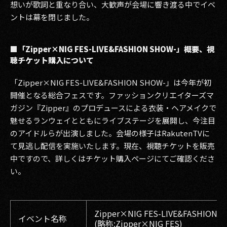
想いが歌詞と重なり合い、大歓声が会場に響き渡る中でイベ
ントは幕を閉じました。
■「Zipper×NIG FES-LIVE&FASHION SHOW-」概要、視
聴チケット購入について
「Zipper×NIG FES-LIVE&FASHION SHOW-」は今年が初
開催となる総合フェスです。ファッションクリエイターズマ
ガジン『Zipper』のプロデュースによる衣装・ヘアメイクで
魅せるランウェイとともにライブステージを展開し、今注目
のアイドルらが出演しました。会場の様子はRakutenTVに
て見逃し配信を実施いたします。現在、視聴チケットを販売
中ですので、詳しくはチケット購入ページにてご確認くださ
い。
Zipper×NIG FES-LIVE&FASHION 
イベント名称
(略称:Zipper×NIG FES)