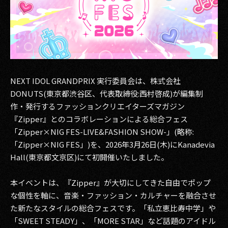
その他事業
PRIVACY POLICY
2026
2025
NEXT IDOL GRANDPRIX 実⾏委員会は、株式会社
DONUTS(東京都渋谷区、代表取締役:西村啓成)が編集制
2024
作・発行するファッションクリエイターズマガジン
2023
『Zipper』とのコラボレーションによる総合フェス
「Zipper×NIG FES-LIVE&FASHION SHOW-」(略称:
2022
「Zipper×NIG FES」)を、2026年3月26日(木)にKanadevia
Hall(東京都文京区)にて初開催いたしました。
2021
2020
本イベントは、『Zipper』が大切にしてきた自由でポップ
な個性を軸に、音楽・ファッション・カルチャーを融合させ
2019
た新たなスタイルの総合フェスです。「私立恵比寿中学」や
「SWEET STEADY」、「MORE STAR」など話題のアイドル
2018