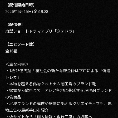
【配信開始日時】
2026年5月15日(金)19:00
【配信先】
縦型ショートドラマアプリ「タテドラ」
【エピソード数】
全16話
＜主な内容＞
・1枚25億円超！裏社会の新たな錬金術はプロによる「偽造
トレカ」
・本物を超える偽物？ベトナム闇工場のブランド靴
・家電から飲料まで。アジア各地に蔓延するJAPANブランド
の偽商品
・地域ブランドの模倣や感情に訴えるクリエイティブも。偽
物広告の最新手口を紹介
・偽サイトから「個人情報・銀行口座」の収奪へ