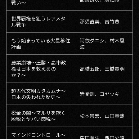
戦い〜
世界覇権を狙うレアメタ
那須直美、吉竹豊
ル戦争
もう始まっている火星移住
阿依ダニシ、村木風
計画
海
農業崩壊〜圧勝・高市政
権は日本を救えるの
高橋五郎、三橋貴明
か？〜
超古代文明カタカムナ〜
岩崎訓、コヤッキー
日本の失われた歴史〜
税金の闇〜マルサを欺く
松本崇宏、山田真哉
脱税とヤバい節税〜
マインドコントロール〜
窪田順生、西田公昭