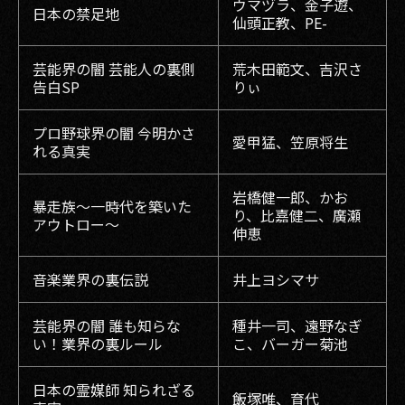
ウマヅラ、金子遊、
日本の禁足地
仙頭正教、PE-
芸能界の闇 芸能人の裏側
荒木田範文、吉沢さ
告白SP
りぃ
プロ野球界の闇 今明かさ
愛甲猛、笠原将生
れる真実
岩橋健一郎、かお
暴走族〜一時代を築いた
り、比嘉健二、廣瀬
アウトロー〜
伸恵
音楽業界の裏伝説
井上ヨシマサ
芸能界の闇 誰も知らな
種井一司、遠野なぎ
い！業界の裏ルール
こ、バーガー菊池
日本の霊媒師 知られざる
飯塚唯、育代