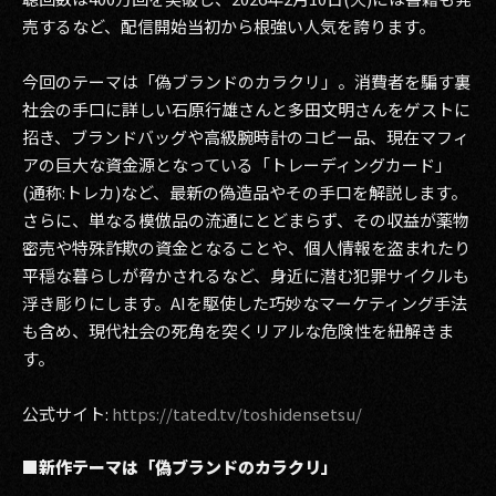
売するなど、配信開始当初から根強い人気を誇ります。
2017
今回のテーマは「偽ブランドのカラクリ」。消費者を騙す裏
2016
社会の手口に詳しい石原行雄さんと多田文明さんをゲストに
2015
招き、ブランドバッグや高級腕時計のコピー品、現在マフィ
アの巨大な資金源となっている「トレーディングカード」
2014
(通称:トレカ)など、最新の偽造品やその手口を解説します。
さらに、単なる模倣品の流通にとどまらず、その収益が薬物
2013
密売や特殊詐欺の資金となることや、個人情報を盗まれたり
平穏な暮らしが脅かされるなど、身近に潜む犯罪サイクルも
2012
浮き彫りにします。AIを駆使した巧妙なマーケティング手法
2011
も含め、現代社会の死角を突くリアルな危険性を紐解きま
す。
2010
公式サイト:
https://tated.tv/toshidensetsu/
2009
■新作テーマは「偽ブランドのカラクリ」