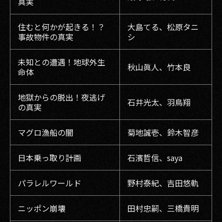
真実
住むと何かが起きる！？
大島てる、松原タニ
事故物件の真実
シ
未知との遭遇！地球外生
秋山眞人、竹本良
命体
地獄からの脱出！夜逃げ
石井光太、羽鳥翔
の真実
マグロ漁船の闇
菊地誠壱、鈴木智彦
日本乗っ取り計画
石濱哲信、saya
パラレルワールド
野村泰紀、吉田悠軌
ニッポン崩壊
田村忠嗣、三橋貴明