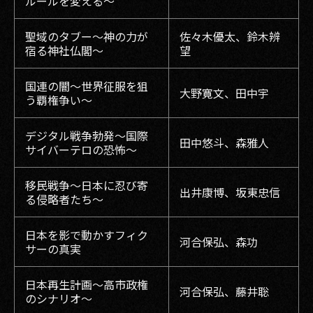
ルールを変える～
聖域のタブー〜神の力が
佐々木優太、鈴木辨
宿る神社仏閣〜
望
国連の闇〜世界征服を狙
大野寛文、田中宇
う覇権争い〜
デジタル戦争勃発〜国際
田中悠斗、森雅人
サイバーテロの恐怖〜
移民戦争〜日本に忍び寄
出井康博、坂東忠信
る侵略者たち〜
日本を影で動かすフィク
河合保弘、森功
サーの真実
日本再生計画〜高市政権
河合保弘、藤井聡
のシナリオ〜