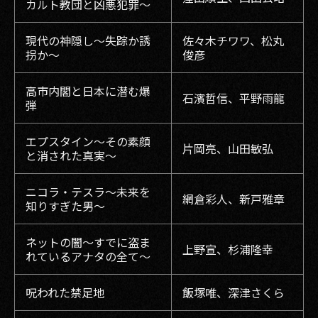
カルト教団と凶悪犯罪〜
現代の神隠し〜失踪か誘
佐々木チワワ、松丸
拐か〜
俊彦
高市内閣と日本に潜む爆
石濱哲信、平野雨龍
弾
エプスタイン〜その素顔
片岡亮、山田敏弘
と消された真実〜
ニコラ・テスラ〜未来を
網倉彩人、新戸雅章
知りすぎた男〜
ネットの闇〜すでに盗ま
上野宣、杉浦隆幸
れているアナタの全て〜
呪われた禁足地
飯塚唯、深津さくら