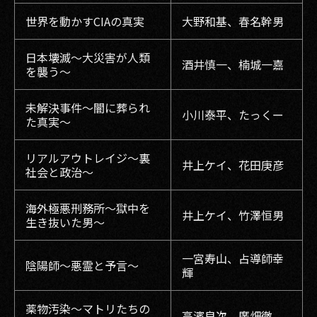
世界を動かすCIAの真実
大野和基、春名幹男
日本壊滅〜大災害が人類
酒井慎一、楠城一嘉
を襲う〜
未解決事件〜闇に葬られ
小川泰平、たっくー
た真実〜
リアルアウトレイジ〜裏
井上ケイ、花田庚彦
社会と政治〜
海外極悪刑務所〜獄中を
井上ケイ、竹澤恒男
生き抜いた男〜
一宮寿山、占導師幸
陰陽師〜悪霊と予言〜
輝
薬物汚染〜マトリたちの
高濱良次、廣畑徹