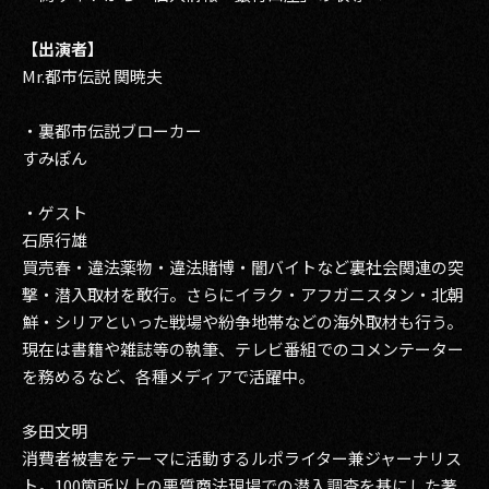
【出演者】
Mr.都市伝説 関暁夫
・裏都市伝説ブローカー
すみぽん
・ゲスト
石原行雄
買売春・違法薬物・違法賭博・闇バイトなど裏社会関連の突
撃・潜入取材を敢行。さらにイラク・アフガニスタン・北朝
鮮・シリアといった戦場や紛争地帯などの海外取材も行う。
現在は書籍や雑誌等の執筆、テレビ番組でのコメンテーター
を務めるなど、各種メディアで活躍中。
多田文明
消費者被害をテーマに活動するルポライター兼ジャーナリス
ト。100箇所以上の悪質商法現場での潜入調査を基にした著