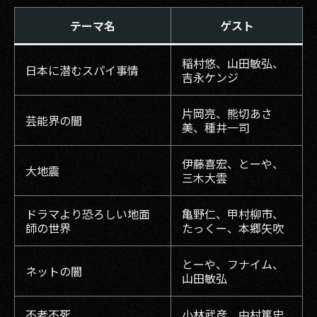
テーマ名
ゲスト
稲村悠、山田敏弘、
日本に潜むスパイ事情
吉永ケンジ
片岡亮、熊切あさ
芸能界の闇
美、種井一司
伊藤喜宏、とーや、
大地震
三木大雲
ドラマより恐ろしい地面
亀野仁、甲村柳市、
師の世界
たっくー、本郷矢吹
とーや、フナイム、
ネットの闇
山田敏弘
不老不死
小林武彦、中村篤史