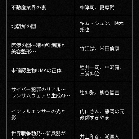
不動産業界の裏
榊淳司、夏原武
キム・ジュン、鈴木
北朝鮮の闇
拓也
医療の闇～精神科病院と
竹江渉、米田倫康
美容整形～
種井一司、中沢健、
未確認生物UMAの正体
三浦伸治
サイバー犯罪のリアル〜
辻伸弘、柳谷智宣
ランサムウェアと生成AI〜
インフルエンサーの光と
内山さん、静岡の元
影
教師すぎやま
世界戦争勃発〜新兵器が
井上和彦、潮匡人