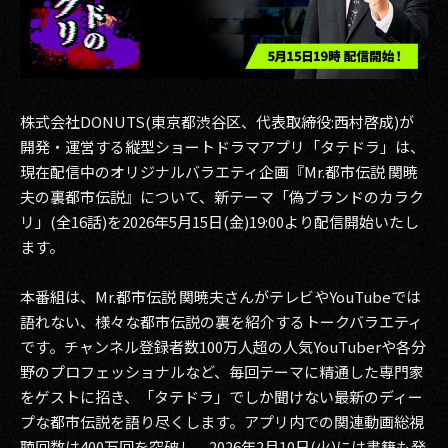
その他事業
PRIVACY POLICY
2026
株式会社DONUTS(東京都渋谷区、代表取締役:西村啓成)が
2025
開発・運営する縦型ショートドラマアプリ「タテドラ」は、
現在配信中のオリジナルバラエティ企画『Mr.都市伝説 関暁
2024
夫の裏都市伝説』について、新テーマ「偽ブランドのカラク
リ」(全16話)を2026年5月15日(金)19:00より配信開始いたし
2023
ます。
2022
本番組は、Mr.都市伝説 関暁夫さんがテレビやYouTubeでは
2021
語れない、様々な都市伝説の裏を紹介するトークバラエティ
です。チャンネル登録者数100万人超の人気YouTuberや各分
2020
野のプロフェッショナルなど、毎回テーマに精通した専門家
をゲストに招き、「タテドラ」でしか聞けない最新のディー
2019
プな都市伝説を語り尽くします。アプリ内での関連動画総視
2018
聴回数は400万回を突破し、2026年2月10日(火)には書籍も発