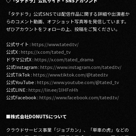
◇「タテドラ」公式サイト・SNSアカウント
「タテドラ」公式SNSでは配信作品に関する詳細や出演者か
らのコメント動画、オフショット写真等を発信しています。
ぜひアカウントをフォローの上、投稿をご覧ください。
公式サイト :
https://www.tated.tv/
公式X :
https://x.com/tated_tv
ドラマ公式X :
https://x.com/tated_drama
公式Instagram :
https://www.instagram.com/tated.tv/
公式TikTok :
https://www.tiktok.com/@tated.tv
公式YouTube :
https://www.youtube.com/@tated_tv
公式LINE :
https://lin.ee/1lHFnHh
公式Facebook :
https://www.facebook.com/tated.tv/
■株式会社DONUTSについて
クラウドサービス事業「ジョブカン」、「単車の虎」などの