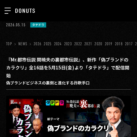
TOP
2026.05.15
タテドラ
お知らせ
NEWS
ジョブカン
TOP
NEWS
2026
2025
2024
2023
2022
2021
2020
2019
2018
2017
ABOUT
ゲーム
SERVICES
『Mr.都市伝説 関暁夫の裏都市伝説』、新作「偽ブランドの
カラクリ」全16話を5月15日(金)より「タテドラ」で配信開
ミクチャ
GROUP
始
医療(CLIUS)
偽ブランドビジネスの裏側と進化する詐欺手口
RECRUIT
出版メディア
CONTACT
美少女図鑑
イベント
タテドラ