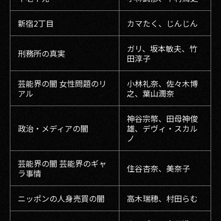
新宿2丁目
カマたく、じんじん
ガリ、坂本敏夫、竹
刑務所の真実
田淳子
芸能界の闇 女性問題のリ
小林礼奈、佐々木博
アル
之、葉山潤奈
神谷宗幣、田母神俊
政治・メディアの闇
雄、デヴィ・スカル
ノ
芸能界の闇 芸能界のギャ
住谷杏奈、美奈子
ラ事情
ニッポンの人身売買の闇
高木瑞穂、村田らむ