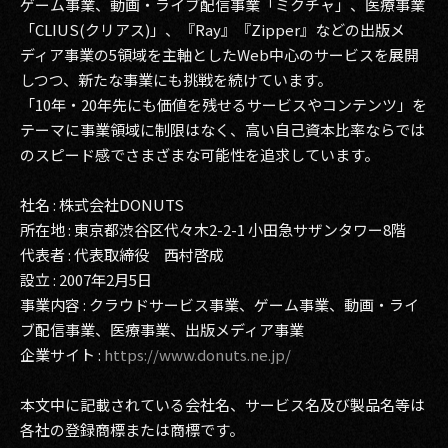
ゲーム事業、動画・ライブ配信事業「ミクチャ」、医療事業
「CLIUS(クリアス)」、『Ray』『Zipper』などの出版メ
ディア事業の5領域を主軸としたWeb中心のサービスを展開
しつつ、新たな事業にも挑戦を続けています。
「10年・20年先にも価値を残せるサービスやコンテンツ」を
テーマに事業領域に制限はなく、高い自己資本比率ならでは
のスピード感でさまざまな可能性を追求しています。
社名 : 株式会社DONUTS
所在地 : 東京都渋谷区代々木2-2-1 小田急サザンタワー8階
代表者 : 代表取締役 西村啓成
設立 : 2007年2月5日
事業内容 : クラウドサービス事業、ゲーム事業、動画・ライ
ブ配信事業、医療事業、出版メディア事業
企業サイト :
https://www.donuts.ne.jp/
本文中に記載されている会社名、サービス名及び製品名等は
各社の登録商標または商標です。