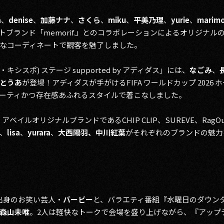
a
、
denise
、
加藤ナナ
、
さくら
、
miku
、
平美乃理
、
yurie
、
marim
ブランド「memorif.」とのコラボレーションによるオリジナ
なコーディネートで観客を魅了しました。
リ87・キシスポ) ステージ supported by アディダス」には、
なごみ
、
とうあ
が登場！アディダスが手がけるFIFA ワールドカップ 2026
ーティかつ存在感あふれるスタイルで着こなしました。
アベイルオリジナルブランドであるCHIP CLIP、SUREVE、Rag
、
lisa
、
yurara
、
大西陽羽、中川紅葉
がそれぞれのブランドの魅力
出身のお笑い芸人・
バービー
と、バラエティ番組『水曜日のダウンタ
森山未唯
。2人は軽快なトークで会場を盛り上げながら、『アップティ