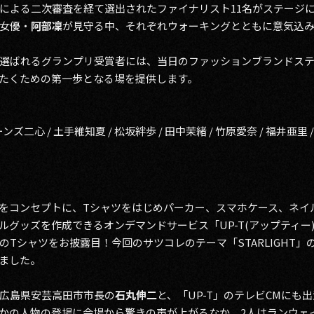
による二次審査を経て選出されたファイナリスト11名がステージ
女優・
阿部凜
が見守る中、それぞれウォーキングとともに意気込
選ばれるグランプリ受賞者には、当日のファッションブランドス
たくための第一歩となる場を提供します。
ーンズ二心 / 土手維知夏 / 松坂絆歩 / 田中茉緒 / 竹原愛奈 / 福井亜里 
をコンセプトに、Tシャツをはじめパーカー、スマホケース、ネイル
ルグッズを作成できるオンデマンドサービス「UP-T(アップティー
Tシャツをお披露目！今回のサツコレのテーマ「STARLIGHT
ました。
広島県安芸高田市市長の
石丸伸二
と、「UP-T」のテレビCMにも
かの人物の登場に会場から驚きの声が上がるなか、2人はランウェ