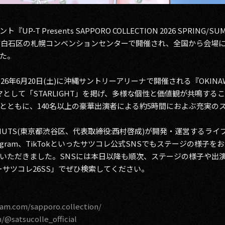
T Presents SAPPORO COLLECTION 2026 SPRING
に札幌市白石区の札幌コンベンションセンターで開催され、全国から会場に
た。
年6月20日(土)に沖縄サントリーアリーナで開催される『OKINAWA CO
ーマとして「STARLIGHT」を掲げ、多様な個性と価値観が共鳴する
とともに、140名以上の豪華出演者による約5時間におよぶ充実の
UTS(東京都渋谷区、代表取締役:西村啓成)が開発・運営するラ
agram、TikTokといったサツコレ公式SNSでもステージの様子
いただきました。SNSには本日以降も順次、ステージの様子や出
サツコレ26SS」でぜひ検索してください。
ram.com/sapporo.collection/
/@satsucolle_official