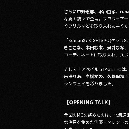
さらに
中野恵那
、
水戸由菜
、
run
な夏の装いで登場。フラワーアート
やフリルなどを取り入れた華やか
「Kemari87 KISHISPO(ケマ
きここな
、
本田紗来
、
景井ひな
、
コーディネートに取り入れ、スポ
そして「アベイル STAGE」には、
米澤りあ
、
高橋かの
、
久保田海羽
ランウェイを彩りました。
【OPENING TALK】
今回のMCを務めたのは、北海道
な注目を集めた俳優・タレントの