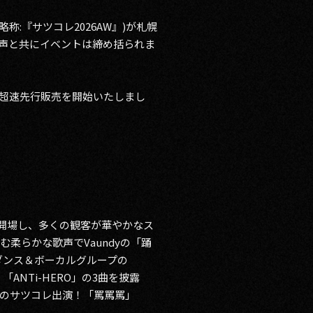
R』(略称:『サツコレ2026AW』)が札幌
歓声と共にイベントは締め括られま
り超速先行販売を開始いたしまし
が開場し、多くの観客が華やかなス
柔らかな歌声でVaundyの「踊
組ダンス＆ボーカルグループの
ANTi-HERO」の3曲を披露
続のサツコレ出演！「罵罵罵」