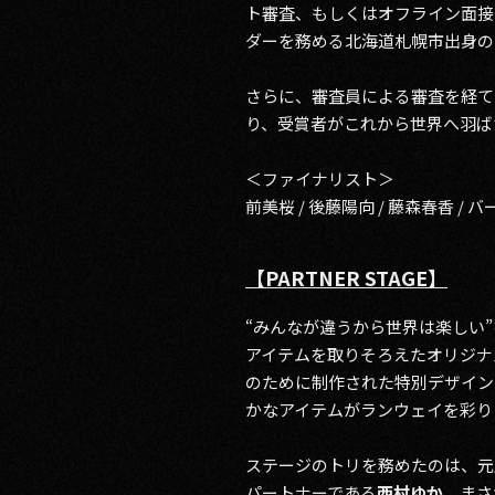
ト審査、もしくはオフライン面接
ダーを務める北海道札幌市出身の
さらに、審査員による審査を経て
り、受賞者がこれから世界へ羽ば
＜ファイナリスト＞
前美桜 / 後藤陽向 / 藤森春香 / バ
【PARTNER STAGE】
“みんなが違うから世界は楽しい”
アイテムを取りそろえたオリジナ
のために制作された特別デザインの
かなアイテムがランウェイを彩り
ステージのトリを務めたのは、元
パートナーである
西村ゆか
。まさ