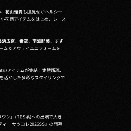
o
、
花山瑞貴
も肌見せがヘルシー
ルの小花柄アイテムをはじめ、レース
長浜広奈
、
希空
、
南波那美
、
すず
 ホーム＆アウェイユニフォームを
Outのアイテムが集結！
実熊瑠琉
、
を活かした多彩なスタイリングで
ウン』(TBS系)への出演で大き
ー サツコレ2026SS』の開幕