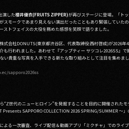
に出演した
櫻井優衣(FRUITS ZIPPER)
が再びステージに登場。「トッ
がスモークであまり見えない演出だったこともあり緊張していた
ーストフェイスの大役を務めた感想を笑顔で語りました。
式会社DONUTS(東京都渋谷区、代表取締役:西村啓成)が2026
の紹介も行われました。あわせて『アップティー サツコレ2026SS
ない貴重な写真を入手できる新たな取り組みとして注目を集めま
o.ec/sapporo2026ss
ら“Z世代のニューヒロイン”を発掘することを目的に開催されたモ
-T Presents SAPPORO COLLECTION 2026 SPRING/SUMM
による一次審査、ライブ配信＆動画アプリ「ミクチャ」でのライ