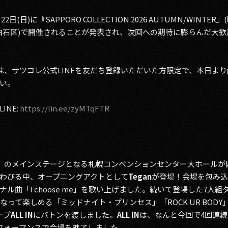
(日)に『SAPPORO COLLECTION 2026 AUTUMN/WINTE
白石区)で開催されることが発表され、次回への期待に膨らんだ大
トは、サツコレ公式LINEを友だち登録いただいた方限定で、本日よ
い。
INE:
https://lin.ee/zyMTqFTR
6SS』のメインステージとなる札幌コンベンションセンター大ホール
わびる中、オープニングアクトとして
Tegan
が登場！会場を包み込む
ル曲「I choose me」を歌い上げました。続いて登場した7人
って楽しめる「ミッドナイト・プリンセス」「ROCK UR BODY」「
ープ
ALL IN
にバトンを渡しました。
ALL IN
は、なんと今回で4回連
いパフォーマンスで会場を魅了しました。