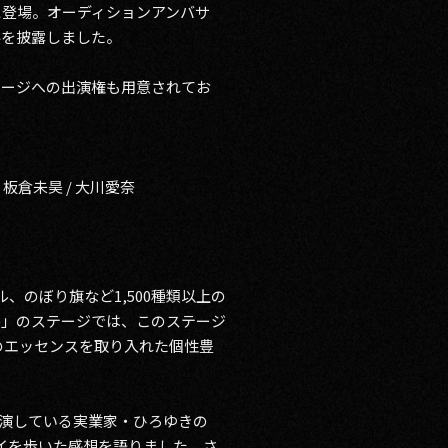
に登場。オーディションアンバサ
みを披露しました。
テージへの出演権も用意されてお
/ 板倉未昊 / 大川愛奈
、のぼり旗など1,500種類以上の
)」のステージでは、このステージ
」のエッセンスを取り入れた個性豊
出演している実業家・ひろゆきの
イを歩いた感想を語りました。さ