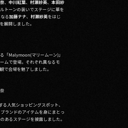
奈
、
中川紅葉
、
村瀬紗英
、
本田紗
ルトーンの装いでステージに華を
となる
加藤ナナ
、
村瀬紗英
をはじ
を展開しました。
alymoon(マリームーン)」
ュームで登場。それぞれ異なるモ
観で会場を魅了しました。
広奈
交差する人気ショッピングスポット、
の注目ブランドのアイテムを身にまとっ
えのあるステージを披露しました。