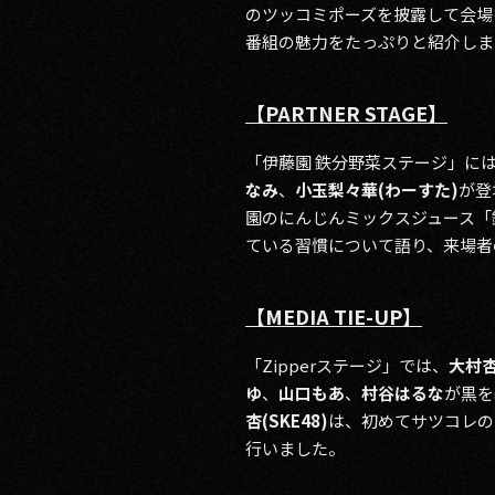
のツッコミポーズを披露して会場
番組の魅力をたっぷりと紹介しま
【PARTNER STAGE】
「伊藤園 鉄分野菜ステージ」に
なみ
、
小玉梨々華(わーすた)
が登
園のにんじんミックスジュース「
ている習慣について語り、来場者
【MEDIA TIE-UP】
「Zipperステージ」では、
大村杏(
ゆ
、
山口もあ
、
村谷はるな
が黒を
杏(SKE48)
は、初めてサツコレのラ
行いました。