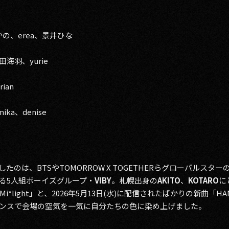
かの、erea、景井ひな
保田海羽、yurie
ian
ika、denise
のは、BTSやTOMORROW X TOGETHERらグローバルスタ
る5人組ボーイズグループ・
VIBY
。札幌出身の
AKITO
、
KOTARO
に
*light」と、2026年5月13日(水)に配信されたばかりの新曲「H
ンスで会場の空気を一気に自分たちの色に染め上げました。