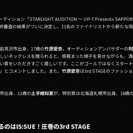
ョン「STARLIGHT AUDITION ～ UP-T Presents SAPPORO 
の公開最終審査の結果がついに決定し、11名のファイナリストから新た
岩見沢市出身、17歳の
竹原愛奈
。オーディションアンバサダーの
阿
しいネックレスを贈られると、感極まった様子を見せながらも、満
い賞をいただきすごく嬉しいです。ここがゴールではなくスタート
」とコメントしました。また、
竹原愛奈
は3rd STAGEのファ
市出身、11歳の
土手維知夏
が、特別賞は北海道札幌市出身、18歳
IS:SUE！圧巻の3rd STAGE