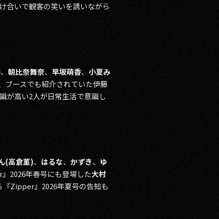
け合いで観客の笑いを誘いながら
i
、
朝比奈舞奈
、
早坂萌香
、
小夏み
、ブースでも紹介されていた伊藤
識が高い2人が日常生活で意識し
ん(高倉菫)
、
はるな
、
かずき
、
ゆ
』2026年春号にも登場した
大村
ipper』2026年夏号の告知も