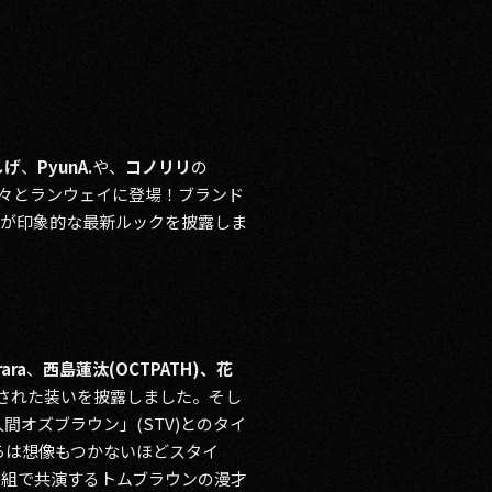
しげ
、
PyunA.
や、
コノリリ
の
々とランウェイに登場！ブランド
ンが印象的な最新ルックを披露しま
rara
、
西島蓮汰(OCTPATH)、花
された装いを披露しました。そし
間オズブラウン」(STV)とのタイ
らは想像もつかないほどスタイ
番組で共演するトムブラウンの漫才