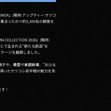
/SUMMER』(略称:アップティー サツコ
集まったのべ約2,430名の観客を
LLECTION 2026』(略称:
ことで生まれる“新たな創造”を
ステージを展開しました。
様子や、
希空
や
本田紗来
、“おひな
沸いたサツコレ前半戦の魅力を余
ます！