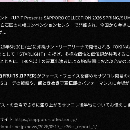
T Presents SAPPORO COLLECTION 2026 SPRING
に札幌市白石区の札幌コンベンションセンターで開催され、全国から会場に
た。
年6月20日(土)に沖縄サントリーアリーナで開催される『OKINAWA CO
ーマとして「STARLIGHT」を掲げ、多様な個性と価値観が共鳴する
とともに、140名以上の豪華出演者による約5時間におよぶ充実の
FRUITS ZIPPER)
がファーストフェイスを務めたサツコレ開幕の
SSコーデの披露や、
超ときめき♡宣伝部
のパフォーマンスに会場が
彩なゲストの登場でさらに盛り上がるサツコレ後半戦についてお伝えし
式サイト:
https://sapporo-collection.jp/
donuts.ne.jp/news/2026/0517_sc26ss_report_1/