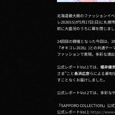
北海道最大級のファッションイベント『UP-
レ2026SS)が5月17日(日)
前に大盛況のうちに幕を閉じまし
24回目の開催となった今回は、2026
『オキコレ2026』)との共通テ
ファッションで表現。多彩な演出
公式レポートVol.1では、
櫻井優衣(
さま”こと
長浜広奈
らによる最旬
すことなくお届けしました。
公式レポートVol.2では、多
『SAPPORO COLLECTION』公
公式レポートVol.1:
https://www.