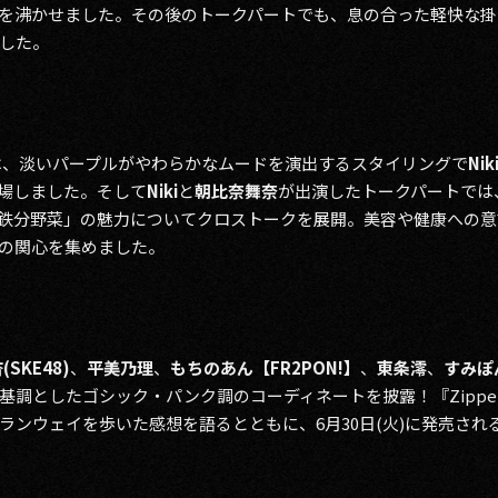
を沸かせました。その後のトークパートでも、息の合った軽快な掛
した。
は、淡いパープルがやわらかなムードを演出するスタイリングで
Nik
場しました。そして
Niki
と
朝比奈舞奈
が出演したトークパートでは
鉄分野菜」の魅力についてクロストークを展開。美容や健康への意
の関心を集めました。
SKE48)
、
平美乃理
、
もちのあん【FR2PON!】
、
東条澪
、
すみぽ
基調としたゴシック・パンク調のコーディネートを披露！『Zipper
ンウェイを歩いた感想を語るとともに、6月30日(火)に発売される『Z