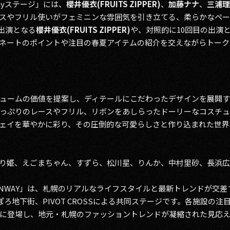
ayステージ」には、
櫻井優衣(FRUITS ZIPPER)
、
加藤ナナ
、
三浦理
スやフリル使いがフェミニンな雰囲気を引き立てる、柔らかなペー
出演となる
櫻井優衣(FRUITS ZIPPER)
や、対照的に10回目の出演
ネートのポイントや注目の春夏アイテムの紹介を交えながらトーク
ームの価値を提案し、ディテールにこだわったデザインを展開する「M
っぷりのレースやフリル、リボンをあしらったドーリーなコスチ
ェイを華やかに彩り、その圧倒的な可愛らしさと作り込まれた世界
り姫、えごまちゃん、すずら、松川星、りんか、中村里砂、長浜
LE RUNWAY」は、札幌のリアルなライフスタイルと最新トレンドが
っぽろ地下街、PIVOT CROSSによる共同ステージです。各施設
に登場し、地元・札幌のファッショントレンドが凝縮された見応