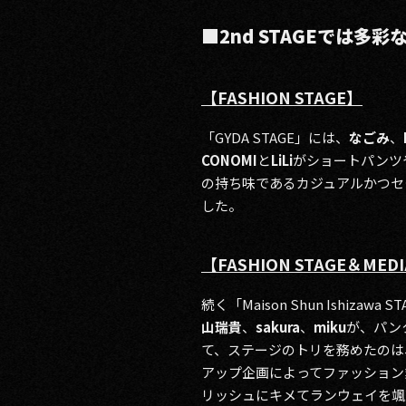
■2nd STAGE
では
多彩
【FASHION STAGE】
「GYDA STAGE」には、
なごみ
、
CONOMI
と
LiLi
がショートパンツ
の持ち味であるカジュアルかつセ
した。
【FASHION STAGE＆MEDI
続く「Maison Shun Ishizawa 
山瑞貴
、
sakura
、
miku
が、パン
て、ステージのトリを務めたのは
アップ企画によってファッション
リッシュにキメてランウェイを颯