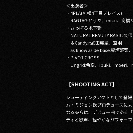
＜出演者＞
・4PLA(札幌4丁目プレイス)
RAGTAG:とうあ、miku、高橋
・さっぽろ地下街
NATURAL BEAUTY BASIC:久
＆Candy.r:武田麗聖、空羽
as know as de base:稲垣姫菜、r
・PIVOT CROSS
Ungrid:希空、ibuki、moeri、m
【SHOOTING ACT】
シューティングアクトとして登場した
ム・ミジョン氏プロデュースによ
なる彼らは、デビュー曲である「Mi
ディと歌声、軽やかなパフォーマ