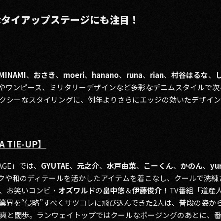
なタイアップステージにも注目！
MINAMI
、
おさき
、
moeri
、
hanano
、
runa
、
rian
、
村谷はるな
、
やワンピース、ミリタリーデザインなど多彩なデニムスタイルで次
クシーなスタイリングに、例年よりさらにエッジの効いたデザイ
A TIE-UP】
STAGE」では、
GYUTAE
、
元之介
、
水戸由菜
、
こーくん
、
かのん
、
yu
クや和のディテールを活かしたアイテムを着こなし、クールで洗練
、お笑いコンビ・
オズワルド
の
畠中悠
＆
伊藤俊介
！TV番組「道産人
業界を“侵略”すべくサツコレに飛び込んできた2人は、普段の姿か
爽と闊歩。ランウェイトップではクールなポージングのあとに、