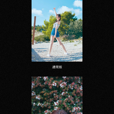
その他事業
PRIVACY POLICY
2026
2025
2024
2023
通常版
2022
2021
2020
2019
2018