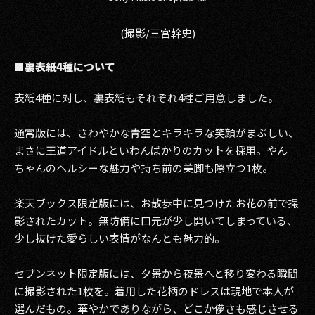
(撮影/三宮幹史)
■裏表紙4種について
表紙4種に対し、裏表紙もそれぞれ4種ご用意しました。
通常版には、さわやかな青空とキラキラな笑顔がまぶしい、
まさに王道アイドルといわんばかりのカットを採用。やん
ちゃんのヘルシーな魅力や持ち前の美脚も際立つ1枚。
楽天ブックス限定版には、お散歩中に見つけたお花の前で撮
影されたカット。無防備に口元が少し開いてしまっている、
少し抜けた愛らしい表情がなんとも魅力的。
セブンネット限定版には、夕景から夜景へと移り変わる瞬間
に撮影された1枚を。着用した花柄のドレスは現地で本人が
選んだもの。華やかでありながら、どこか儚さも感じさせる