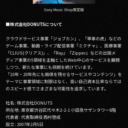
Sony Music Shop限定版
■株式会社DONUTSについて
クラウドサービス事業「ジョブカン」、「単車の虎」などの
ゲーム事業、動画・ライブ配信事業「ミクチャ」、医療事業
「CLIUS(クリアス)」、『Ray』『Zipper』などの出版メ
ディア事業の5領域を主軸としたWeb中心のサービスを展開
しつつ、新たな事業にも挑戦を続けています。
「10年・20年先にも価値を残せるサービスやコンテンツ」を
テーマに事業領域に制限はなく、高い自己資本比率ならでは
のスピード感でさまざまな可能性を追求しています。
社名 : 株式会社DONUTS
所在地 : 東京都渋谷区代々木2-2-1 小田急サザンタワー8階
代表者 : 代表取締役 西村啓成
設立 : 2007年2月5日