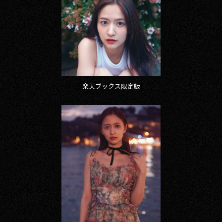
2017
2016
2015
2014
楽天ブックス限定版
2013
2012
2011
2010
2009