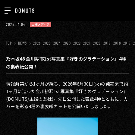
TOP
2026.06.04
出版メディア
お知らせ
NEWS
ジョブカン
TOP
NEWS
2026
2025
2024
2023
2022
2021
2020
2019
2018
2017
ABOUT
ゲーム
SERVICES
乃木坂46 金川紗耶1st写真集『好きのグラデーション』4種
の裏表紙公開！
ミクチャ
GROUP
医療(CLIUS)
RECRUIT
情報解禁から1ヶ月が経ち、2026年6月30日(火)の発売まで約
1ヶ月に迫った金川紗耶1st写真集『好きのグラデーション』
出版メディア
CONTACT
(DONUTS/主婦の友社)。先日公開した表紙4種とともに、カ
美少女図鑑
バーを彩る4種の裏表紙カットを公開いたしました。
イベント
タテドラ