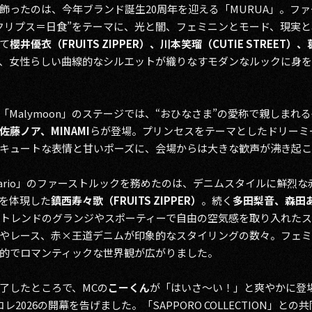
飾ったのは、今年ブランド誕生20周年を迎える「MURUA」。フ
クリプス＝日食”をテーマに、光と闇、フェミニンとモード、現実
て
櫻井優衣（FRUITS ZIPPER）、川本笑瑠（CUTIE STREET
、女性らしい曲線的なシルエットが織りなすモダンなルックに身
Malymoon」のステージでは、“おひなさま”の愛称で親しまれる
藤ノア、MINAMI
らが登場。プリンセスをテーマとしたドリーミ
キュートな表情と甘いポーズに、会場からは大きな歓声が沸き起
armario」のファーストルックを務めたのは、デニムスタイルに鮮
イルを体現した
鎮西寿々歌（FRUITS ZIPPER）
。続く
多田梨音、森田あ
トレンドのグランジやスポーティーで自由の空気感を取り入れた
やレース、赤×王道デニムが印象的なスタイリングの数々。フェミ
的でロマンティックな世界観が広がりました。
了したところで、MCの
こーくん
が「はいさ〜い！」と爽やかに登
2026の開幕を告げました。「SAPPORO COLLECTION」と