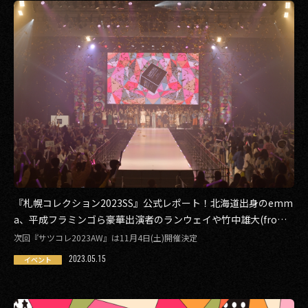
『札幌コレクション2023SS』公式レポート！北海道出身のemm
a、平成フラミンゴら豪華出演者のランウェイや竹中雄大(from
Novelbright)らのライブステージ写真を公開！
次回『サツコレ2023AW』は11月4日(土)開催決定
2023.05.15
イベント