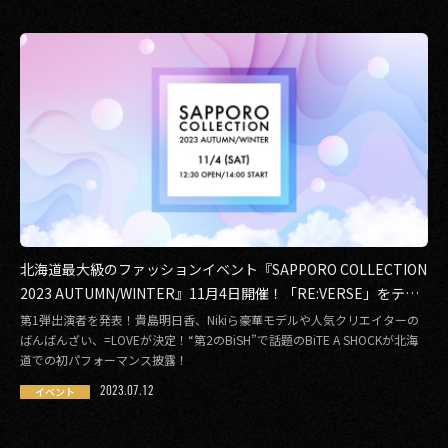
北海道最大級のファッションイベント『SAPPORO COLLECTION
2023 AUTUMN/WINTER』11月4日開催！「RE:VERSE」をテー
マに、未来へ紡ぐカルチャーを発信
第1弾出演者を発表！貴島明日香、Nikiら豪華モデルや人気クリエイターの
ばんばんざい、=LOVEが決定！“第2のBiSH”で話題のBiTE A SHOCKが北海
道での初パフォーマンス披露！
2023.07.12
イベント