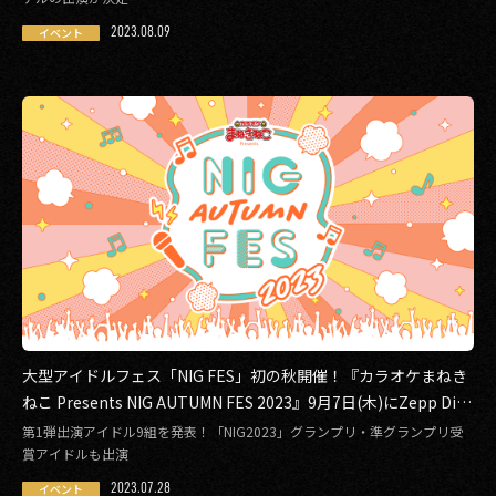
2023.08.09
イベント
2017
2016
2015
2014
2013
2012
2011
2010
大型アイドルフェス「NIG FES」初の秋開催！『カラオケまねき
ねこ Presents NIG AUTUMN FES 2023』9月7日(木)にZepp Dive
2009
rCity(TOKYO)で開催
第1弾出演アイドル9組を発表！「NIG2023」グランプリ・準グランプリ受
賞アイドルも出演
2023.07.28
イベント