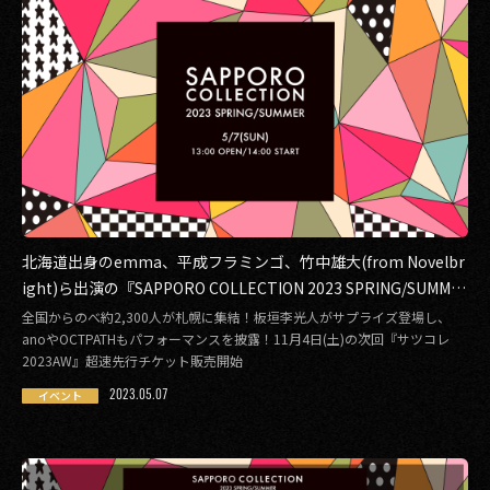
北海道出身のemma、平成フラミンゴ、竹中雄大(from Novelbr
ight)ら出演の『SAPPORO COLLECTION 2023 SPRING/SUMME
R』閉幕！速報レポート公開
全国からのべ約2,300人が札幌に集結！板垣李光人がサプライズ登場し、
anoやOCTPATHもパフォーマンスを披露！11月4日(土)の次回『サツコレ
2023AW』超速先行チケット販売開始
2023.05.07
イベント