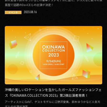
その他事業
賞歴で話題のDa-iCEらの出演が決定！
PRIVACY POLICY
2023.08.16
イベント
2026
2025
2024
2023
2022
2021
2020
沖縄の美しいロケーションを生かしたガールズファッションフェ
2019
ス『OKINAWA COLLECTION 2023』第2弾出演者発表！
アーティストにGirls²、ゲストモデルに江野沢愛美、鈴木ゆうかなど人気モ
2018
デルの出演が決定