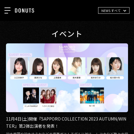
NEWS すべて
TOP
お知らせ
イベント
NEWS
ジョブカン
ABOUT
ゲーム
SERVICES
ミクチャ
GROUP
医療(CLIUS)
RECRUIT
出版メディア
CONTACT
美少女図鑑
イベント
11月4日(土)開催『SAPPORO COLLECTION 2023 AUTUMN/WIN
TER』第2弾出演者を発表！
タテドラ
鈴木愛理や鈴木ゆうかなどの豪華ゲストモデルに加え、レコ大など数々の受