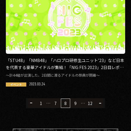
「STU48」「NMB48」「ハロプロ研修生ユニット’23」など日本
を代表する豪華アイドルが集結！「NIG FES 2023」2日目レポー
ト
〜計44組が出演した、2日間に渡るアイドルの祭典が閉幕〜
2023.03.24
イベント
1
…
7
8
9
…
12