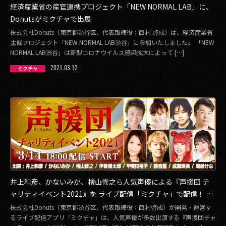
経済産業省の産官連携プロジェクト「NEW NORMAL LAB」に、
2017
Donutsがミクチャで出展
株式会社Donuts（東京都渋谷区、代表取締役：西村 啓成）は、経済産業省
2016
主催プロジェクト「NEW NORMAL LAB渋谷」に参加いたしました。 「NEW
NORMAL LAB渋谷」は新型コロナウイルス感染拡大によって […]
2015
2021.03.12
ミクチャ
2014
2013
2012
2011
2010
井上和彦、かないみか、檜山修之ら人気声優による『声援団 チ
2009
ャリティイベント2021』を ライブ配信「ミクチャ」で配信！ 売
上は義援金として寄付
株式会社Donuts（東京都渋谷区、代表取締役：西村啓成）が開発・運営す
るライブ配信アプリ「ミクチャ」は、人気声優が多数出演する『声援団チャ