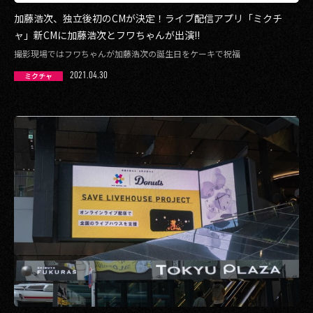
その他事業
加藤浩次、独立後初のCMが決定！ライブ配信アプリ「ミクチ
PRIVACY POLICY
ャ」新CMに加藤浩次とフワちゃんが出演!!
撮影現場ではフワちゃんが加藤浩次の誕生日をケーキで祝福
2026
2021.04.30
ミクチャ
2025
2024
2023
2022
2021
2020
2019
2018