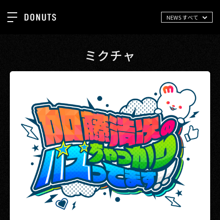
NEWS すべて
TOP
お知らせ
ミクチャ
NEWS
ジョブカン
ABOUT
ゲーム
SERVICES
ミクチャ
GROUP
医療(CLIUS)
RECRUIT
出版メディア
CONTACT
美少女図鑑
イベント
タテドラ