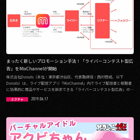
まったく新しいプロモーション手法！「ライバーコンテスト型広
告」をMixChannelが開始
株式会社Donuts（本社：東京都渋谷区、代表取締役：西村啓成、以下
Donuts）は、ライブ配信アプリ「MixChannel」内でライブ配信者と視聴者
に効果的に商品やサービスを訴求できる「ライバーコンテスト型広告」の提
[…]
2019.06.17
ミクチャ