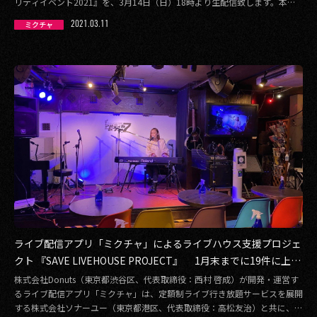
リティイベント2021』を、3月14日（日）18時より生配信致します。本放
送のチ […]
2021.03.11
ミクチャ
ライブ配信アプリ「ミクチャ」によるライブハウス支援プロジェ
クト 『SAVE LIVEHOUSE PROJECT』 1月末までに19件に上る
公演へのサポートを実施
株式会社Donuts（東京都渋谷区、代表取締役：西村 啓成）が開発・運営す
るライブ配信アプリ「ミクチャ」は、定額制ライブ行き放題サービスを展開
する株式会社ソナーユー（東京都港区、代表取締役：高松友治）と共に、コ