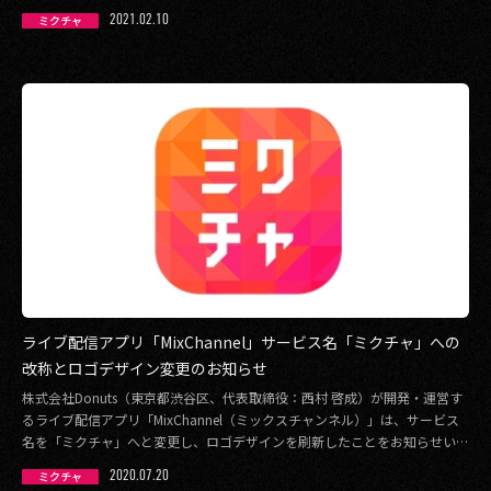
ロナ禍で危 […]
2021.02.10
ミクチャ
ライブ配信アプリ「MixChannel」サービス名「ミクチャ」への
改称とロゴデザイン変更のお知らせ
株式会社Donuts（東京都渋谷区、代表取締役：西村 啓成）が開発・運営す
るライブ配信アプリ「MixChannel（ミックスチャンネル）」は、サービス
名を「ミクチャ」へと変更し、ロゴデザインを刷新したことをお知らせいた
し […]
2020.07.20
ミクチャ