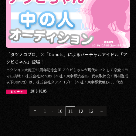
「タツノコプロ」×「Donuts」によるバーチャルアイドル「ア
クビちゃん」登場！
ハクション大魔王50周年記念企画 アクビちゃんが現代のJKとして恋愛ドラ
マに挑戦！ 株式会社Donuts（本社：東京都渋谷区、代表取締役：西村啓成
以下Donuts）は、株式会社タツノコプロ（本社：東京都武蔵野市、代表取
[…]
2018.10.05
ミクチャ
1
…
10
11
12
13