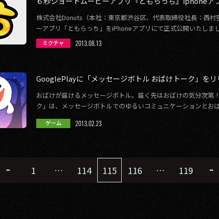
６秒ショートムービーアプリ『ともらっち』iphone
株式会社Donuts（本社：東京都渋谷区、代表取締役社長：西
ーアプリ「ともらっち」をiPhoneアプリにて正式公開いたしま
もらっち」は、どのアプリ […]
2013.08.13
ミクチャ
GooglePlayに「メッセージボトル おばけトーク」を
おばけが届けるメッセージボトル。届く先はおばけの気分次第！
ク」は、メッセージボトルでのゆるいコミュニケーションとお
楽しみ方ができるアプリケーションです […]
2013.02.23
ゲーム
1
…
114
115
116
…
119