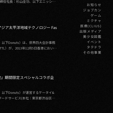
表取締役社長：杉山全功、以下エニッシ
お知らせ
ジョブカン
ゲーム
ミクチャ
医療(CLIUS)
ジア太平洋地域テクノロジー Fas
出版メディア
美少女図鑑
イベント
以下Donuts）は、世界四大会計事務
タテドラ
L）が、2013年12月5日香港において
その他事業
虎』期間限定スペシャルコラボ企
以下Donuts）が運営するケータイ&
フードサービス(本社：東京都渋谷区、