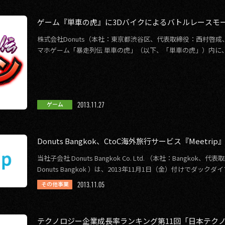
ゲーム『単車の虎』に3Dバイクによるバトルレースモ
株式会社Donuts（本社：東京都渋谷区、代表取締役：西村啓成、
マホゲーム「暴走列伝 単車の虎」（以下、「単車の虎」）内に
を追加し2013年11月2 […]
2013.11.27
ゲーム
Donuts Bangkok、CtoC海外旅行サービス『Meet
当社子会社 Donuts Bangkok Co. Ltd. （本社：Bangkok、代表取締
Donuts Bangkok ）は、2013年11月1日（金）付けでダックダイブ
2013.11.05
その他事業
テクノロジー企業成長率ランキング第11回「日本テクノロジ