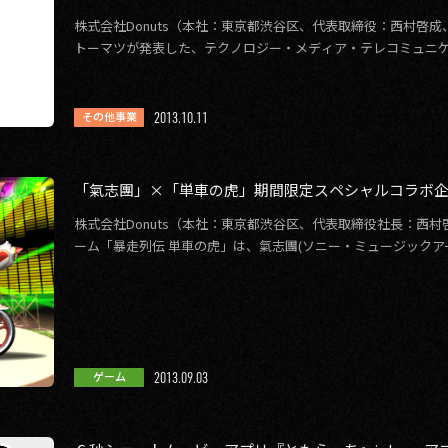
株式会社Donuts（本社：東京都渋谷区、代表取締役：西村啓成、
トーマツが発表した、テクノロジー・メディア・テレコミュニケ
上高）成長率ランキング、 […]
2013.10.11
その他事業
「氣志團」×「単車の虎」期間限定スペシャルコラボ
株式会社Donuts（本社：東京都渋谷区、代表取締役社長：西
ーム「暴走列伝 単車の虎」は、氣志團(ソニー・ミュージックア
発売するニューアルバム「氣志 […]
2013.09.03
ゲーム