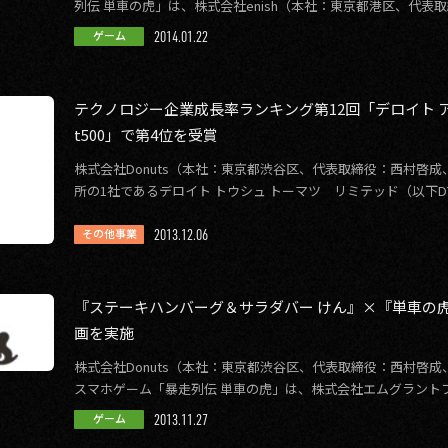
列伝 単車の虎」は、株式会社enish（本社：東京都港区、代
ュ）が運営する「ドラゴ […]
2014.01.22
ゲーム
テクノロジー企業成長率ランキング第12回「デロイト ア
t500」で第4位を受賞
株式会社Donuts（本社：東京都渋谷区、代表取締役：西村啓成、
所の1社であるデロイト トウシュ トーマツ リミテッド（以下DTT
発表した、第 […]
2013.12.06
その他事業
『ステーキハンバーグ＆サラダバー けん』×『単車の
画を実施
株式会社Donuts（本社：東京都渋谷区、代表取締役：西村啓成、
スマホゲーム「暴走列伝 単車の虎」は、株式会社エムグラント
代表取締役社長；井戸実、 […]
2013.11.27
ゲーム