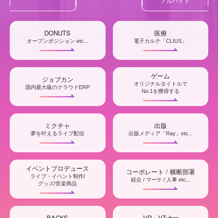
アルバイト
DONUTS
医療
オープンポジション etc...
電子カルテ「CLIUS」
ゲーム
ジョブカン
オリジナルタイトルで
国内最大級のクラウドERP
No.1を獲得する
ミクチャ
出版
夢を叶えるライブ配信
出版メディア「Ray」etc...
イベントプロデュース
コーポレート / 横断部署
ライブ・イベント制作/
経企 / マーケ / 人事 etc...
グッズ/音楽商品
BACKS
VR・VTuber