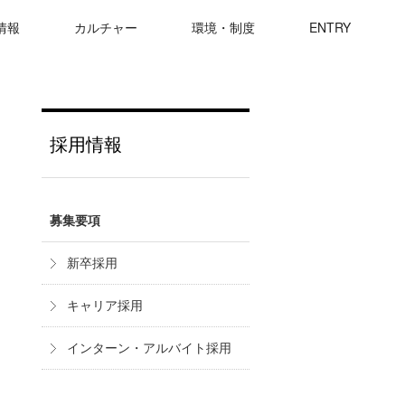
情報
カルチャー
環境・制度
ENTRY
社概要
ップメッセージ
内制度・福利厚生
卒採用
5分でわかるDONUTS
新規事業への取り組み
エンジニアの開発環境
キャリア採用
採用情報
TAで見るDONUTS
談「DONUTSの歴史」
フィス紹介
ンターン採用
社員インタビュー
採用FAQ
アルバイト採用
募集要項
新卒採用
キャリア採用
インターン・アルバイト採用