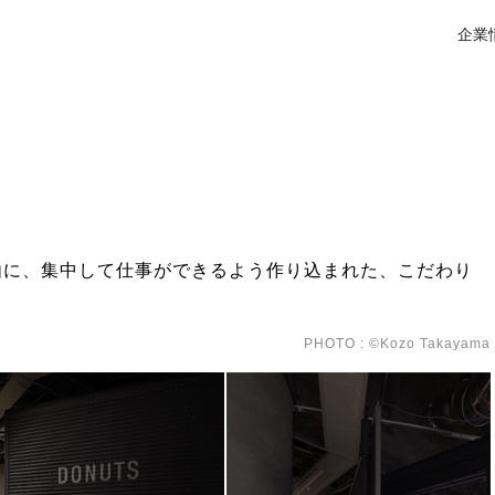
企業
会
ト
社
新
DA
対
オ
イ
自由に、集中して仕事ができるよう作り込まれた、こだわり
PHOTO : ©Kozo Takayama