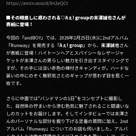
https://amzn.asia/d/0n2eQCt
2017
■その眼差しに惑わされる♡Aぇ! groupの末澤誠也さんが
表紙に登場！
2016
2015
今回の『andBOY』では、2026年2月25日(水)に2ndアルバム
『Runway』を発売する『
Aぇ! group』
から、
末澤誠也
さん
2014
が表紙に登場！ハイトーンヘアとスパイシーなレザージャ
ケットが末澤さんの男らしい魅力を引き出すスタイリングで
2013
すが、その手には淡い赤色の棒付きキャンディが。ハードな
装いの中にのぞく無邪気さとのギャップが思わず目を惹く一
2012
枚です。
2011
さらに中面では“バンドマンの1日”をコンセプトに撮影し
2010
た、自然体の佇まいから滲む色気に魅了されること間違いな
しのカットをお届けします。そしてインタビューでは末澤さ
2009
んのパーソナルな部分を掘り下げる定番の質問に加え、2nd
アルバム『Runway』についてのお話も伺いました。アルバ