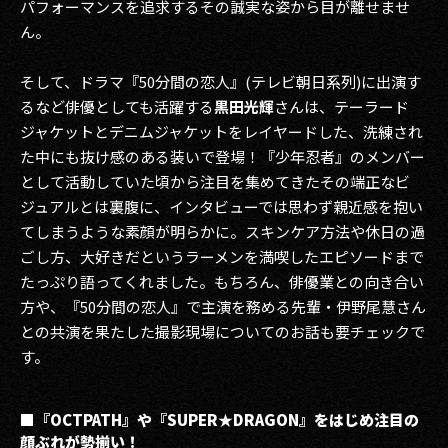
パフォーマンスを追求するその誠実な姿から目が離せませ
ん。
そして、ドラマ『50分間の恋人』(テレビ朝日系列)に出演す
るなど俳優としても活躍する
黒田光輝
さんは、テーラード
ジャケットとデニムジャケットをレイヤードした、洗練され
た中にも抜け感のある装いで登場！『少年忍者』のメンバー
として活動していた頃から注目を集めてきたその端正なビ
ジュアルとは裏腹に、インタビューでは思わず親近感を抱い
てしまうような素顔が明らかに。スキンケア方法や休日の過
ごし方、大好きだというラーメンを満喫したエピソードまで
たっぷり語ってくれました。もちろん、俳優業との向き合い
方や、『50分間の恋人』で主演を務める先輩・伊野尾慧さん
との共演を果たした撮影現場についてのお話も要チェックで
す。
■『OCTPATH』や『SUPER★DRAGON』をはじめ注目の
顔ぶれが勢揃い！