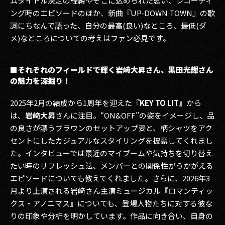
ムタイトル決定の経緯やそこに込められた思い、レコーディ
ング時のエピソードのほか、新曲『UP-DOWN TOWN』の歌
詞にちなんで語った、自分の最高(良い)なところ、最低(ダ
メ)なところについての考えはファン必見です。
■それぞれのフィールドで輝く岩﨑大昇さん、黒田光輝さん
の魅力を深掘り！
2025年2月の結成から1周年を迎えた
『KEY TO LIT』
から
は、
岩﨑大昇
さんに注目。“ON&OFF”の姿をイメージし、品
の良さが漂うブラウンのセットアップ姿と、柄シャツをアク
セントにしたカジュアルなスタイリングを披露してくれまし
た。インタビューでは最近のマイブームや気持ちを切り替え
たい時のリフレッシュ法、メンバーとの関係性がうかがえる
エピソードについても教えてくれました。さらに、2026年3
月より上演される岩﨑さん主演ミュージカル『ロマンティッ
クス・アノニマス』についても、登場人物たちに対する彼な
りの印象や分析を明かしています。作品に向き合い、自身の