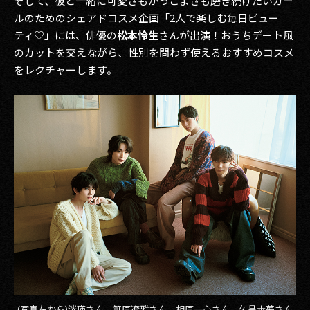
そして、彼と一緒に可愛さもかっこよさも磨き続けたいガー
ルのためのシェアドコスメ企画「2人で楽しむ毎日ビュー
ティ♡」には、俳優の
松本怜生
さんが出演！おうちデート風
のカットを交えながら、性別を問わず使えるおすすめコスメ
をレクチャーします。
(写真左から)洸瑛さん、笹原遼雅さん、相原一心さん、久昌歩夢さん