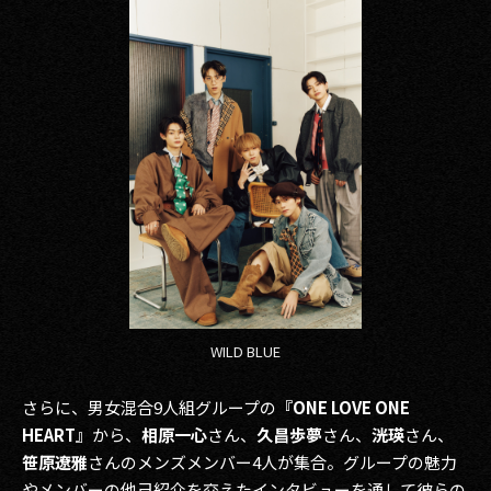
WILD BLUE
さらに、男女混合9人組グループの
『ONE LOVE ONE
HEART』
から、
相原一心
さん、
久昌歩夢
さん、
洸瑛
さん、
笹原遼雅
さんのメンズメンバー4人が集合。グループの魅力
やメンバーの他己紹介を交えたインタビューを通して彼らの