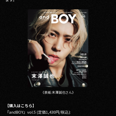
その他事業
PRIVACY POLICY
2026
2025
2024
2023
2022
2021
2020
《表紙:末澤誠也さん》
2019
【購入はこちら】
『andBOY』vol.5 (定価1,430円/税込):
2018