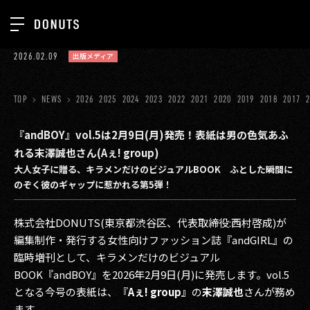
TOP
2026.02.09
出版メディア
お知らせ
NEWS
ジョブカン
TOP
NEWS
2026
2025
2024
2023
2022
2021
2020
2019
2018
2017
ABOUT
ゲーム
SERVICES
『andBOY』vol.5は2月9日(月)発売！表紙は男の色気あふ
れる末澤誠也さん(Aぇ! group)
ミクチャ
GROUP
大人女子に贈る、キラメンだけのビジュアルBOOK ふとした瞬間に
医療(CLIUS)
のぞく彼のギャップに惹かれる第5弾！
RECRUIT
出版メディア
CONTACT
株式会社DONUTS(東京都渋谷区、代表取締役:西村啓成)が
美少女図鑑
編集制作・発行する女性向けファッション誌『andGIRL』の
臨時増刊として、キラメンだけのビジュアル
イベント
BOOK『andBOY』を2026年2月9日(月)に発売します。vol.5
となる今号の表紙は、『
Aぇ! group』
の
末澤誠也
さんが務め
タテドラ
ます。