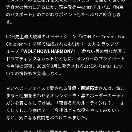
等身大の魅力に迫るほか、現在発売中の4thアルバム『約束
のパスポート』のこだわりポイントもたっぷりご紹介しま
す。
LDH史上最大規模のオーディション「iCON Z ～Dreams For
Children～」を経て結成された4人組ボーカル＆ラップグ
ループ
『WOLF HOWL HARMONY』
。危ない男の香りが漂う
ドラマティックなカットとともに、メンバーのプライベート
や今後の野望、2026年3月に発売される1stEP『tera』につ
いての情報もお見逃しなく。
甘いベビーフェイスで愛される俳優・
百瀬拓実
さんは、気ま
まな三毛猫を思わせるオレンジ・白・黒のボーダーカーディ
ガンを着こなして登場。「夜寝る前のルーティンは？」「よ
くしてしまう癖は？」「今後はどんな役をやってみたい？」
など、気になる質問をぶつけてみました。