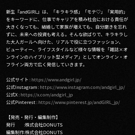
新生『andGIRL』は、「キラキラ感」「モテ♡」「実用的」
をキーワードに、仕事でキャリアを積み社会における責任が
大きくなっても、結婚して家族が増えても、自分磨きを忘れ
ずに、未来への投資も考える。そんな欲ばりで、キラキラし
た大人ガールへ向けた、リアルで役に立つファッション、
ビューティー、ライフスタイルなど様々な情報を「雑誌×オ
ンラインのハイブリット型メディア」としてオンライン・オ
フライン両方で広く発信していきます。
公式サイト :
https://www.andgirl.jp/
公式Instagram :
https://www.instagram.com/andgirl_jp/
公式X :
https://x.com/andgirl_jp
公式Pinterest :
https://www.pinterest.jp/andGIRL_jp/
【発売・発行・編集制作】
発行 :株式会社DONUTS
編集制作:株式会社DONUTS