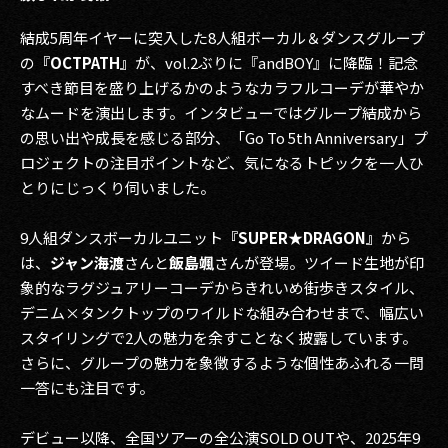
結成5周年イヤーに突入した8人組ボーカル＆ダンスグループ
の
『OCTPATH』
が、vol.2ぶりに『andBOY』に降臨！記念
すべき節目を盛り上げるかのようなカラフルコーデが華やか
なムードを演出します。インタビューではグループ結成から
の思い出や成長を感じる部分、「Go To 5th Anniversary」プ
ロジェクトの注目ポイントなど、気になるトピックを一人ひ
とりにじっくり伺いました。
9人組ダンスボーカルユニット
『SUPER★DRAGON』
から
は、
ジャン海渡
さんと
飯島颯
さんが登場。ツイード生地が印
象的なラグジュアリーコーデからきれいめ街歩きスタイル、
デニム×タンクトップのワイルドな組み合わせまで、幅広い
スタイリングで2人の魅力を余すことなく披露しています。
さらに、グループの魅力を象徴するような個性あふれる一問
一答にも注目です。
デビュー以降、全国ツアーの全公演SOLD OUTや、2025年9