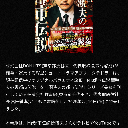
その他事業
PRIVACY POLICY
2026
2025
2024
2023
株式会社DONUTS(東京都渋谷区、代表取締役:西村啓成)が
開発・運営する縦型ショートドラマアプリ「タテドラ」は、
2022
現在配信中のオリジナルバラエティ企画『Mr.都市伝説 関暁
夫の裏都市伝説』を「関暁夫の都市伝説」シリーズ書籍を刊
2021
行している株式会社竹書房(東京都千代⽥区、代表取締役社
⻑:宮⽥純孝)とともに書籍化し、2026年2月10日(火)に発売し
2020
ました。
2019
本番組は、Mr.都市伝説 関暁夫さんがテレビやYouTubeでは
2018