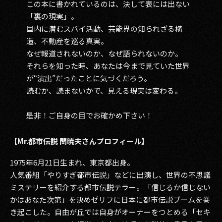
この本に書かれているのは、決して表には出ない
「裏の現実」。
国内に潜むスパイ活動、芸能界の知られざる構
造、不動産を巡る真実。
なぜ報道されないのか、なぜ語られないのか。
それらを知った時、あなたは今まで見ていた世界
が“演出”だったことに気づくだろう。
読むか、読まないかで、見える現実は変わる。
是非！ご自身の目でお確かめ下さい！
【Mr.都市伝説 関暁夫さんプロフィール】
1975年6月21日生まれ、東京都出身。
人気番組「やりすぎ都市伝説」などに出演し、世界の不思議
ミステリーを紹介する都市伝説テラー。「信じるか信じない
かはあなた次第」を決めゼリフに日本に都市伝説ブームを巻
き起こした。自由が丘では自身がオーナーをつとめる「セキ