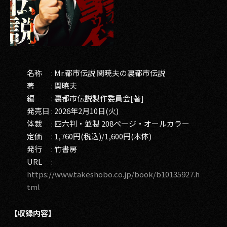
名称 : Mr.都市伝説 関暁夫の裏都市伝説
著 : 関暁夫
編 : 裏都市伝説製作委員会[著]
発売日 : 2026年2月10日(火)
体裁 : 四六判・並製 208ページ・オールカラー
定価 : 1,760円(税込)/1,600円(本体)
発行 : 竹書房
URL :
https://www.takeshobo.co.jp/book/b10135927.h
tml
【収録内容】