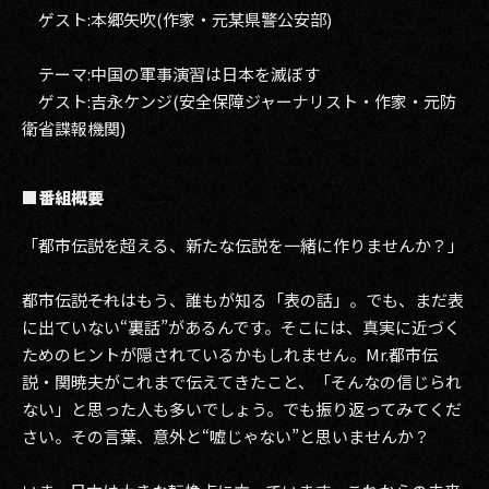
ゲスト:本郷矢吹(作家・元某県警公安部)
テーマ:中国の軍事演習は日本を滅ぼす
ゲスト:吉永ケンジ(安全保障ジャーナリスト・作家・元防
衛省諜報機関)
■番組概要
「都市伝説を超える、新たな伝説を一緒に作りませんか？」
都市伝説――それはもう、誰もが知る「表の話」。でも、まだ表
に出ていない“裏話”があるんです。そこには、真実に近づく
ためのヒントが隠されているかもしれません。Mr.都市伝
説・関暁夫がこれまで伝えてきたこと、「そんなの信じられ
ない」と思った人も多いでしょう。でも振り返ってみてくだ
さい。その言葉、意外と“嘘じゃない”と思いませんか？