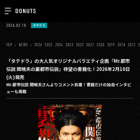
TOP
2026.02.10
タテドラ
お知らせ
NEWS
ジョブカン
TOP
NEWS
2026
2025
2024
2023
2022
2021
2020
2019
2018
2017
ABOUT
ゲーム
SERVICES
「タテドラ」の大人気オリジナルバラエティ企画『Mr.都市
伝説 関暁夫の裏都市伝説』待望の書籍化！2026年2月10日
ミクチャ
GROUP
(火)発売
医療(CLIUS)
Mr.都市伝説 関暁夫さんよりコメント到着！書籍だけの独自インタビ
RECRUIT
ューも掲載
出版メディア
CONTACT
美少女図鑑
イベント
タテドラ