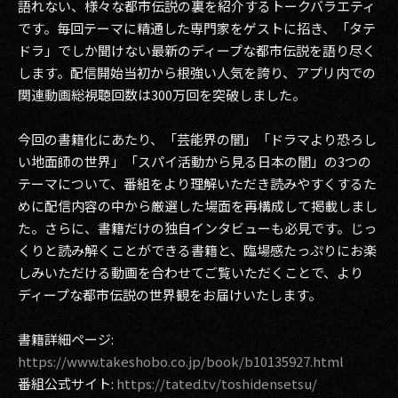
語れない、様々な都市伝説の裏を紹介するトークバラエティ
です。毎回テーマに精通した専門家をゲストに招き、「タテ
2017
ドラ」でしか聞けない最新のディープな都市伝説を語り尽く
2016
します。配信開始当初から根強い人気を誇り、アプリ内での
関連動画総視聴回数は300万回を突破しました。
2015
今回の書籍化にあたり、「芸能界の闇」「ドラマより恐ろし
2014
い地面師の世界」「スパイ活動から見る日本の闇」の3つの
テーマについて、番組をより理解いただき読みやすくするた
2013
めに配信内容の中から厳選した場面を再構成して掲載しまし
2012
た。さらに、書籍だけの独自インタビューも必見です。じっ
くりと読み解くことができる書籍と、臨場感たっぷりにお楽
2011
しみいただける動画を合わせてご覧いただくことで、より
ディープな都市伝説の世界観をお届けいたします。
2010
2009
書籍詳細ページ:
https://www.takeshobo.co.jp/book/b10135927.html
番組公式サイト:
https://tated.tv/toshidensetsu/