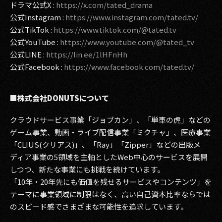
ドラマ公式X :
https://x.com/tated_drama
公式Instagram :
https://www.instagram.com/tated.tv/
公式TikTok :
https://www.tiktok.com/@tated.tv
公式YouTube :
https://www.youtube.com/@tated_tv
公式LINE :
https://lin.ee/1lHFnHh
公式Facebook :
https://www.facebook.com/tated.tv/
■株式会社DONUTSについて
クラウドサービス事業「ジョブカン」、「単車の虎」などの
ゲーム事業、動画・ライブ配信事業「ミクチャ」、医療事業
「CLIUS(クリアス)」、「Ray」「Zipper」などの出版メ
ディア事業の5領域を主軸としたWeb中心のサービスを展開
しつつ、新たな事業にも挑戦を続けています。
「10年・20年先にも価値を残せるサービスやコンテンツ」を
テーマに事業領域に制限はなく、高い自己資本比率ならでは
のスピード感でさまざまな可能性を追求しています。