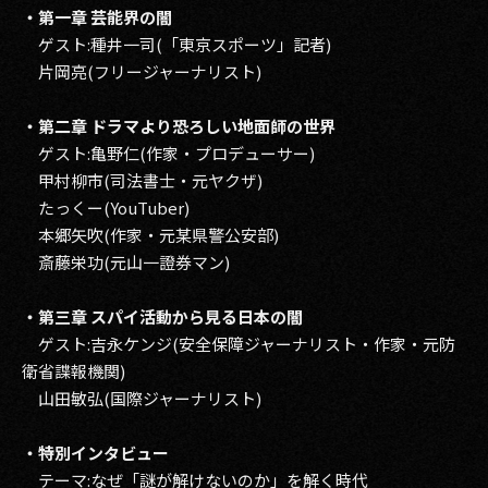
・第一章 芸能界の闇
ゲスト:種井一司(「東京スポーツ」記者)
片岡亮(フリージャーナリスト)
・第二章 ドラマより恐ろしい地面師の世界
ゲスト:亀野仁(作家・プロデューサー)
甲村柳市(司法書士・元ヤクザ)
たっくー(YouTuber)
本郷矢吹(作家・元某県警公安部)
斎藤栄功(元山一證券マン)
・第三章 スパイ活動から見る日本の闇
ゲスト:吉永ケンジ(安全保障ジャーナリスト・作家・元防
衛省諜報機関)
山田敏弘(国際ジャーナリスト)
・特別インタビュー
テーマ:なぜ「謎が解けないのか」を解く時代