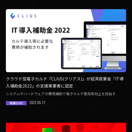
2017
2016
2015
2014
2013
2012
クラウド型電子カルテ『CLIUS(クリアス)』が経済産業省「IT導
入補助金2022」の支援事業者に認定
2011
システムやハードウェアの費用補助で電子カルテ普及率向上を目指す
2010
2022.05.17
医療(CLIUS)
2009