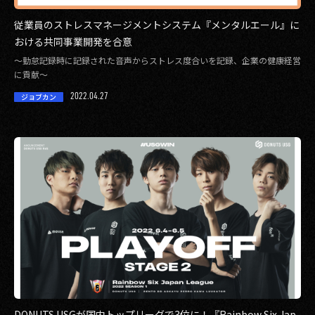
従業員のストレスマネージメントシステム『メンタルエール』に
おける共同事業開発を合意
～勤怠記録時に記録された音声からストレス度合いを記録、企業の健康経営
に貢献～
2022.04.27
ジョブカン
DONUTS USGが国内トップリーグで3位に！『Rainbow Six Jap