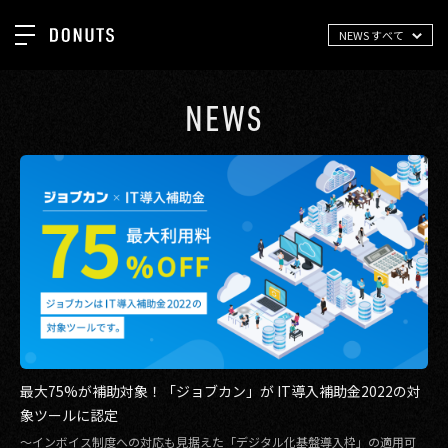
NEWS すべて
TOP
お知らせ
NEWS
NEWS
ジョブカン
ABOUT
ゲーム
SERVICES
ミクチャ
GROUP
医療(CLIUS)
RECRUIT
出版メディア
CONTACT
美少女図鑑
イベント
最大75%が補助対象！「ジョブカン」が IT導入補助金2022の対
象ツールに認定
タテドラ
〜インボイス制度への対応も見据えた「デジタル化基盤導入枠」の適用可