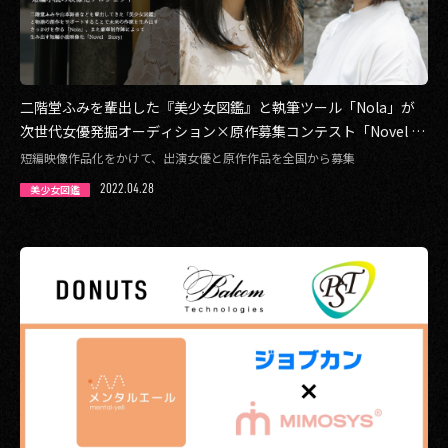
二階堂ふみを輩出した『美少女図鑑』と執筆ツール「Nola」が
次世代女優発掘オーディション×原作募集コンテスト「Novel St
ory〜projected by 美少女図鑑〜」開催決定！
短編映像作品化をかけて、出演女優と原作作品を全国から募集
2022.04.28
美少女図鑑