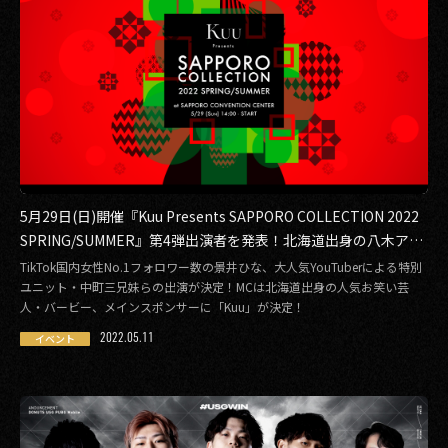
5月29日(日)開催『Kuu Presents SAPPORO COLLECTION 2022
SPRING/SUMMER』第4弾出演者を発表！北海道出身の八木アリ
サら豪華出演者が続々決定！
TikTok国内女性No.1フォロワー数の景井ひな、大人気YouTuberによる特別
ユニット・中町三兄妹らの出演が決定！MCは北海道出身の人気お笑い芸
人・バービー、メインスポンサーに「Kuu」が決定！
2022.05.11
イベント