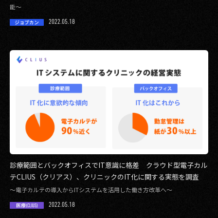
能〜
その他事業
2022.05.18
PRIVACY POLICY
ジョブカン
2026
2025
2024
2023
2022
2021
診療範囲とバックオフィスでIT意識に格差 クラウド型電子カル
2020
テCLIUS（クリアス）、クリニックのIT化に関する実態を調査
​​～電子カルテの導入からITシステムを活用した働き方改革へ～
2019
2022.05.18
医療(CLIUS)
2018