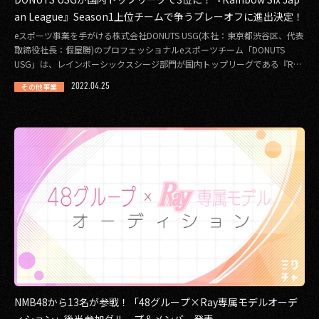
an League』Season1上位チームで争うプレーオフに進出決定！
eスポーツ事業を手がける株式会社DONUTS USG(本社：東京都渋谷区、代表
取締役社長：假屋勝)のプロフェッショナルeスポーツチーム「DONUTS
USG」は、レインボーシックスシージ部門が国内トップリーグである『Ra
[…]
2022.04.25
その他事業
NMB48から13名が参戦！「48グループ×Ray専属モデルオーデ
ィション」後半参加グループ＆メンバー発表